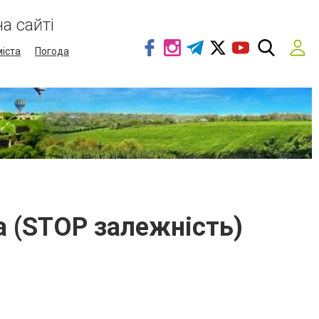
а сайті
міста
Погода
ка (STOP залежність)