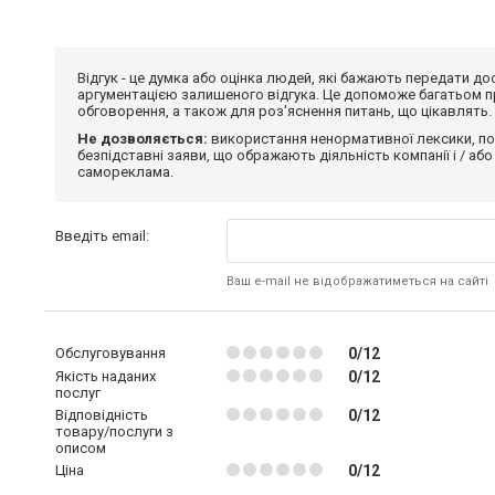
Відгук - це думка або оцінка людей, які бажають передати 
аргументацією залишеного відгука. Це допоможе багатьом пр
обговорення, а також для роз'яснення питань, що цікавлять.
Не дозволяється:
використання ненормативної лексики, по
безпідставні заяви, що ображають діяльність компанії і / або
самореклама.
Введіть email:
Ваш e-mail не відображатиметься на сайті
Обслуговування
0/12
Якість наданих
0/12
послуг
Відповідність
0/12
товару/послуги з
описом
Ціна
0/12