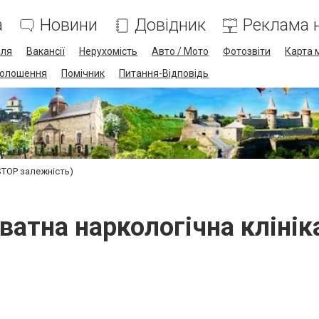
а
Новини
Довідник
Реклама н
лля
Вакансії
Нерухомість
Авто / Мото
Фотозвіти
Карта 
олошення
Помічник
Питання-Відповідь
(STOP залежність)
иватна наркологічна кліні