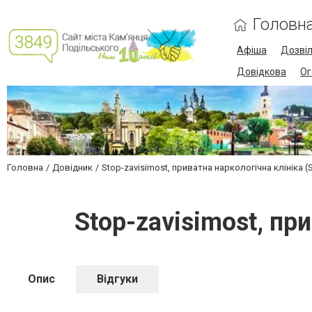
Головн
Афіша
Дозві
Довідкова
Ог
Головна
Довідник
Stop-zavisimost, приватна наркологічна клініка 
Stop-zavisimost, пр
Опис
Відгуки