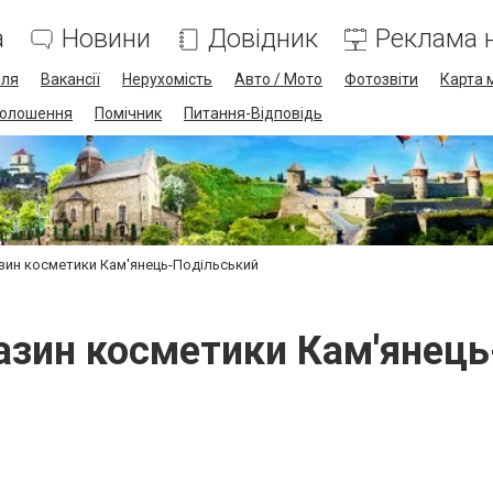
а
Новини
Довідник
Реклама н
лля
Вакансії
Нерухомість
Авто / Мото
Фотозвіти
Карта 
олошення
Помічник
Питання-Відповідь
азин косметики Кам'янець-Подільський
азин косметики Кам'янец