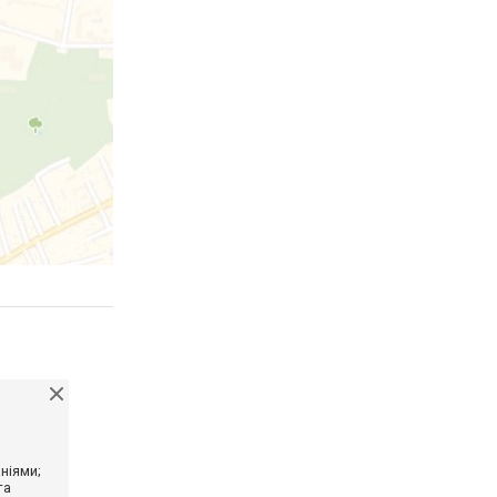
ніями;
та