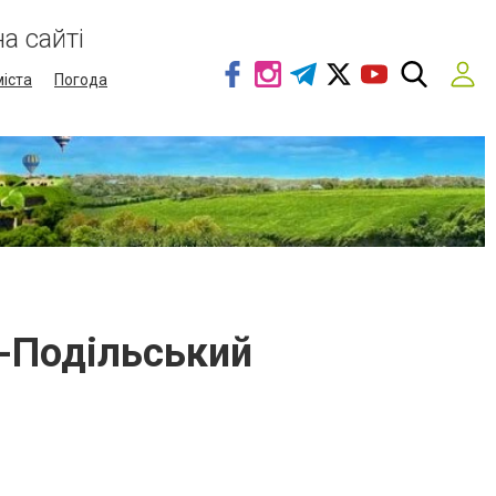
а сайті
міста
Погода
ь-Подільський