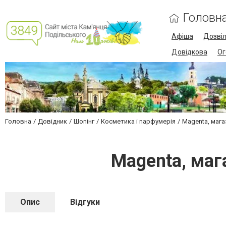
Головн
Афіша
Дозві
Довідкова
Ог
Головна
Довідник
Шопінг
Косметика і парфумерія
Magenta, маг
Magenta, маг
Опис
Відгуки