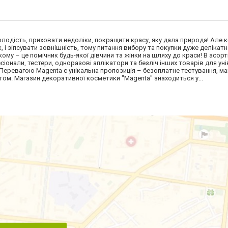
лодість, приховати недоліки, покращити красу, яку дала природа! Але 
 і зіпсувати зовнішність, тому питання вибору та покупки дуже делікатн
ому – це помічник будь-якої дівчини та жінки на шляху до краси! В асор
іонали, тестери, одноразові аплікатори та безліч інших товарів для ун
Перевагою Magenta є унікальна пропозиція – безоплатне тестування, ма
том. Магазин декоративної косметики "Magenta" знаходиться у...