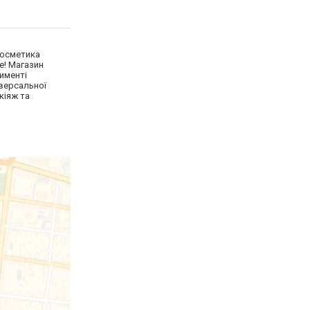
косметика
е! Магазин
тименті
іверсальної
кіяж та