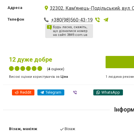
Адреса
32302, Кам'янець-Подільський, вул. 
Телефон
+380(98)560-43-19
Будь ласка, скажіть,
що дізналися номер
на сайті 3849.com.ua
12
дуже добре
(
4
оцінки)
1 людина реком
Високі оцінки користувачів за
Ціна
Reddit
Telegram
Viber
WhatsApp
Інформ
Візаж, макіяж
Візаж