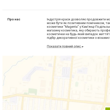
Про нас
Індустрія краси дозволяє продовжити мо
може бути як позитивним помічником, так,
косметики "Magenta" у Кам’янці-Подільськ
магазину косметика, яку обирають профес
косметички на будь-який випадок життя! 
підбір декоративної косметики з візажис
Показати повний опис