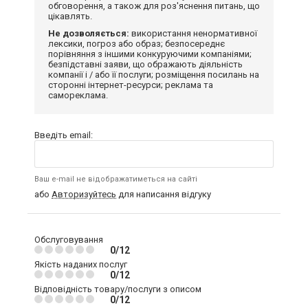
обговорення, а також для роз'яснення питань, що
цікавлять.
Не дозволяється:
використання ненормативної
лексики, погроз або образ; безпосереднє
порівняння з іншими конкуруючими компаніями;
безпідставні заяви, що ображають діяльність
компанії і / або її послуги; розміщення посилань на
сторонні інтернет-ресурси; реклама та
самореклама.
Введіть email:
Ваш e-mail не відображатиметься на сайті
або
Авторизуйтесь
для написання відгуку
Обслуговування
0/12
Якість наданих послуг
0/12
Відповідність товару/послуги з описом
0/12