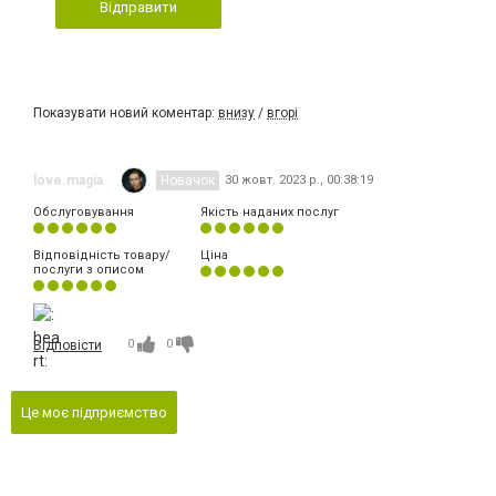
Відправити
Показувати новий коментар:
внизу
/
вгорі
love.magia
Новачок
30 жовт. 2023 р., 00:38:19
Обслуговування
Якість наданих послуг
Відповідність товару/
Ціна
послуги з описом
0
0
Відповісти
Це моє підприємство