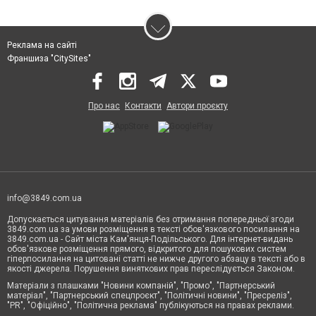
Реклама на сайті
Франшиза "CitySites"
Про нас
Контакти
Автори проєкту
info@3849.com.ua
Допускається цитування матеріалів без отримання попередньої згоди
3849.com.ua за умови розміщення в тексті обов'язкового посилання на
3849.com.ua - Сайт міста Кам'янця-Подільського. Для інтернет-видань
обов'язкове розміщення прямого, відкритого для пошукових систем
гіперпосилання на цитовані статті не нижче другого абзацу в тексті або в
якості джерела. Порушення виняткових прав переслідується Законом.
Матеріали з плашками "Новини компаній", "Промо", "Партнерський
матеріал", "Партнерський спецпроєкт", "Політичні новини", "Пресреліз",
"PR", "Офіційно", "Політична реклама" публікуються на правах реклами.