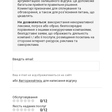
аргументацією залишеного відгука. Це допоможе
багатьом прийняти правильне рішення.
Коментарі призначені для спілкування та
обговорення, а також для роз'яснення питань, що
цікавлять.
Не дозволяється:
використання ненормативної
лексики, погроз або образ; безпосереднє
порівняння з іншими конкуруючими компаніями;
безпідставні заяви, що ображають діяльність
компанії і / або її послуги; розміщення посилань на
сторонні інтернет-ресурси; реклама та
самореклама.
Введіть email:
Ваш e-mail не відображатиметься на сайті
або
Авторизуйтесь
для написання відгуку
Обслуговування
0/12
Якість наданих послуг
0/12