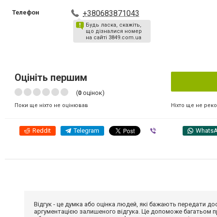
Телефон
+380683871043
Будь ласка, скажіть,
що дізналися номер
на сайті 3849.com.ua
Оцініть першим
(
0
оцінок)
Ніхто ще не рек
Поки ще ніхто не оцінював
Reddit
Telegram
Viber
Whats
Відгук - це думка або оцінка людей, які бажають передати 
аргументацією залишеного відгука. Це допоможе багатьом пр