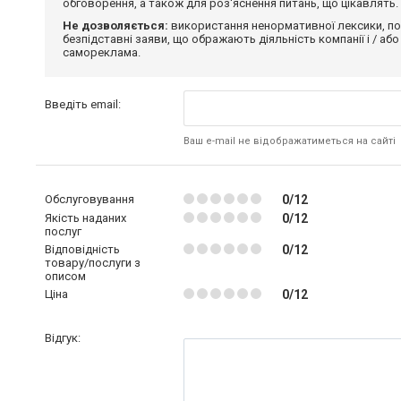
обговорення, а також для роз'яснення питань, що цікавлять.
Не дозволяється:
використання ненормативної лексики, по
безпідставні заяви, що ображають діяльність компанії і / або
самореклама.
Введіть email:
Ваш e-mail не відображатиметься на сайті
Обслуговування
0/12
Якість наданих
0/12
послуг
Відповідність
0/12
товару/послуги з
описом
Ціна
0/12
Відгук: