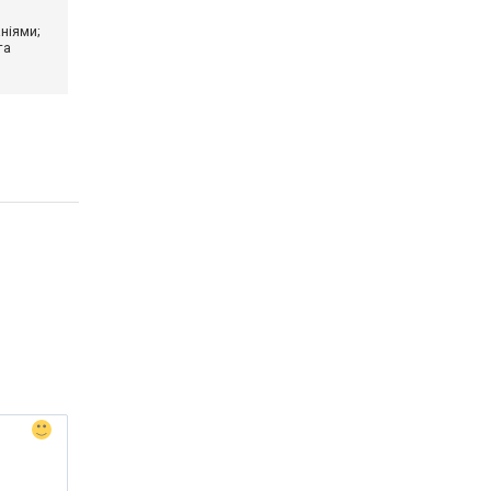
ніями;
та