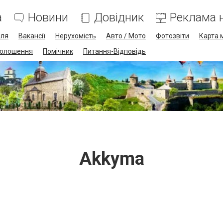
а
Новини
Довідник
Реклама н
лля
Вакансії
Нерухомість
Авто / Мото
Фотозвіти
Карта 
олошення
Помічник
Питання-Відповідь
Akkyma