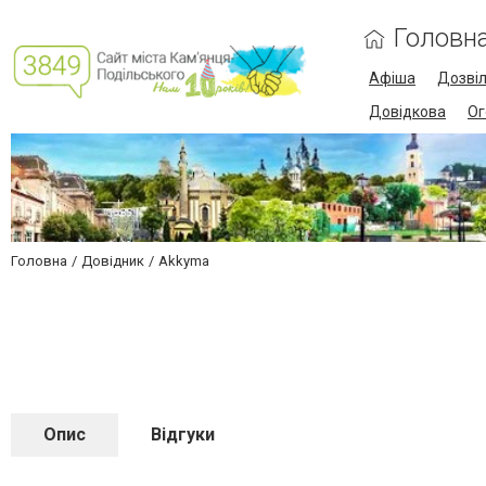
Головн
Афіша
Дозві
Довідкова
Ог
Головна
Довідник
Akkyma
Опис
Відгуки