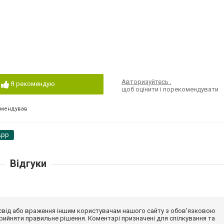
Авторизуйтесь
,
Я рекомендую
щоб оцінити і порекомендувати
омендував
App
Відгуки
досвід або враження іншим користувачам нашого сайту з обов'язковою
ийняти правильне рішення. Коментарі призначені для спілкування та