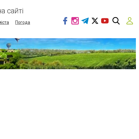
а сайті
міста
Погода