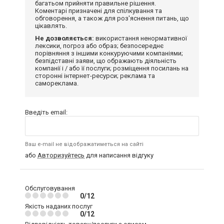
багатьом прийняти правильне рішення.
Коментарі призначені для спілкування та
обговорення, а також для роз'яснення питань, що
цікавлять.
Не дозволяється:
використання ненормативної
лексики, погроз або образ; безпосереднє
порівняння з іншими конкуруючими компаніями;
безпідставні заяви, що ображають діяльність
компанії і / або її послуги; розміщення посилань на
сторонні інтернет-ресурси; реклама та
самореклама.
Введіть email:
Ваш e-mail не відображатиметься на сайті
або
Авторизуйтесь
для написання відгуку
Обслуговування
0/12
Якість наданих послуг
0/12