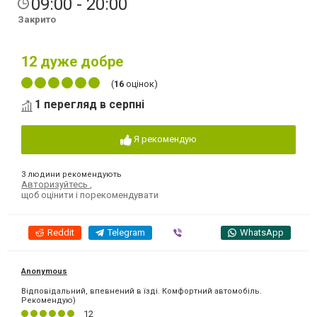
09:00 - 20:00
Закрито
12
дуже добре
(
16
оцінок)
1 перегляд в серпні
Я рекомендую
3 людини рекомендують
Авторизуйтесь
,
щоб оцінити і порекомендувати
Reddit
Telegram
Viber
WhatsApp
Anonymous
Відповідальний, впевнений в їзді. Комфортний автомобіль.
Рекомендую)
12