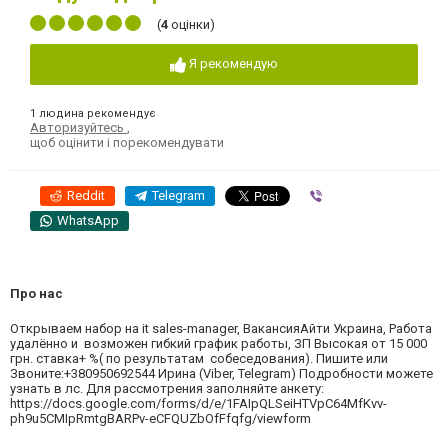
(
4
оцінки)
Я рекомендую
1 людина рекомендує
Авторизуйтесь
,
щоб оцінити і порекомендувати
Reddit
Telegram
Viber
WhatsApp
Про нас
Открываем набор на it sales-manager, ВакансияАйти Украина, Работа
удалённо и возможен гибкий график работы, ЗП Высокая от 15 000
грн. ставка+ %( по результатам собеседования). Пишите или
Звоните:+380950692544 Ирина (Viber, Telegram) Подробности можете
узнать в лс. Для рассмотрения заполняйте анкету:
https://docs.google.com/forms/d/e/1FAIpQLSeiHTVpC64MfKvv-
ph9u5CMIpRmtgBARPv-eCFQUZbOfFfqfg/viewform