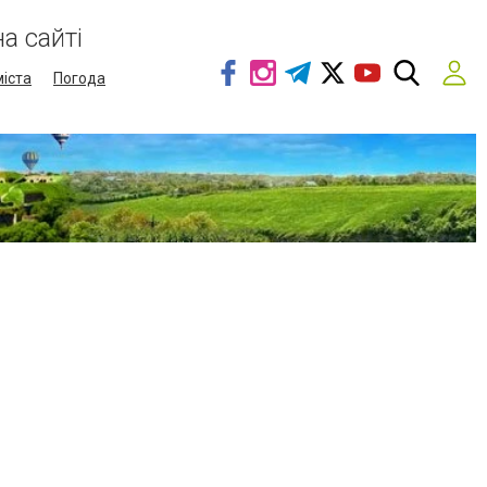
а сайті
міста
Погода