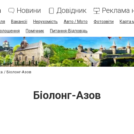
а
Новини
Довідник
Реклама н
лля
Вакансії
Нерухомість
Авто / Мото
Фотозвіти
Карта 
олошення
Помічник
Питання-Відповідь
ка
Біолонг-Азов
Біолонг-Азов