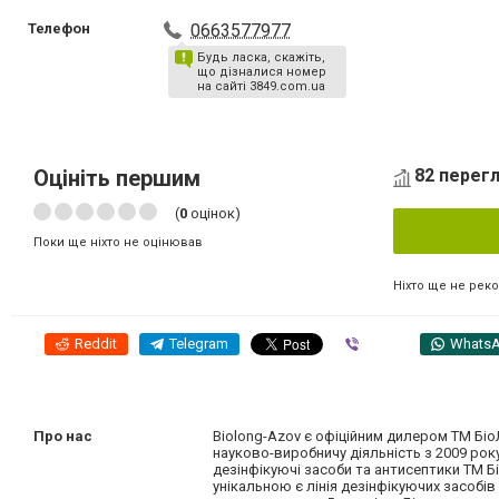
Телефон
0663577977
Будь ласка, скажіть,
що дізналися номер
на сайті 3849.com.ua
Оцініть першим
82 перегл
(
0
оцінок)
Поки ще ніхто не оцінював
Ніхто ще не рек
Reddit
Telegram
Viber
Whats
Про нас
Biolong-Azov є офіційним дилером ТМ Біо
науково-виробничу діяльність з 2009 ро
дезінфікуючі засоби та антисептики ТМ Бі
унікальною є лінія дезінфікуючих засобів