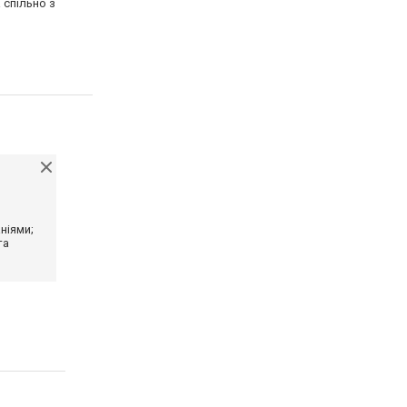
 спільно з
ніями;
та