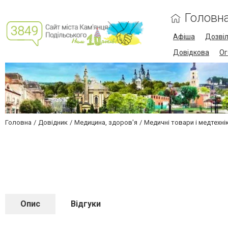
Головн
Афіша
Дозві
Довідкова
Ог
Головна
Довідник
Медицина, здоров'я
Медичні товари і медтехні
Опис
Відгуки