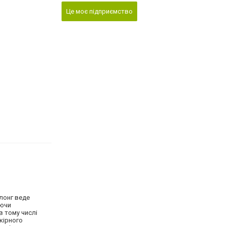
Це моє підприємство
олонг веде
аючи
в тому числі
шкірного