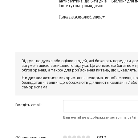
антисептика, до 5-ти днів – Біолонг для 
Інститутом громадськог...
Показати повний опис
Відгук - це думка або оцінка людей, які бажають передати 
аргументацією залишеного відгука. Це допоможе багатьом пр
обговорення, а також для роз'яснення питань, що цікавлять.
Не дозволяється:
використання ненормативної лексики, по
безпідставні заяви, що ображають діяльність компанії і / або
самореклама.
Введіть email:
Ваш e-mail не відображатиметься на сайті
Обслуговування
0/12