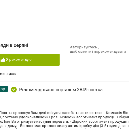
яди в серпні
Авторизуйтесь
,
щоб оцінити і порекомендувати
Я рекомендую
омендував
App
Рекомендовано порталом 3849.com.ua
Лонг та пропонує Вам дезінфікуючі засоби та антисептики. Компанія Бі
ку, постійно удосконалюючи і розширюючи асортимент продукції. Обир
оЛонг Ви отримуєте наступні переваги: - Широкий асортимент продукції, 
 для дому; - Біолонг має пролонговану антимікробну дію (3-5 годин для 