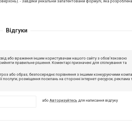
поверхонь). - Завдяки унікальній запатентованій формулі, яка розроблена
Відгуки
досвід або враження іншим користувачам нашого сайту з обов'язковою
ийняти правильне рішення. Коментарі призначені для спілкування та
гроз або образ; безпосереднє порівняння з іншими конкуруючими компа
 її послуги; розміщення посилань на сторонні інтернет-ресурси; реклама 
або
Авторизуйтесь
для написання відгуку