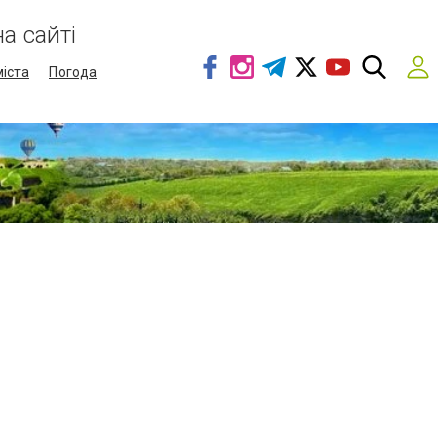
а сайті
міста
Погода