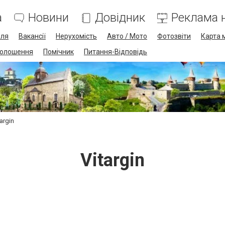
а
Новини
Довідник
Реклама н
лля
Вакансії
Нерухомість
Авто / Мото
Фотозвіти
Карта 
олошення
Помічник
Питання-Відповідь
targin
Vitargin