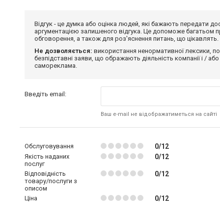
Відгук - це думка або оцінка людей, які бажають передати 
аргументацією залишеного відгука. Це допоможе багатьом пр
обговорення, а також для роз'яснення питань, що цікавлять.
Не дозволяється:
використання ненормативної лексики, по
безпідставні заяви, що ображають діяльність компанії і / або
самореклама.
Введіть email:
Ваш e-mail не відображатиметься на сайті
Обслуговування
0/12
Якість наданих
0/12
послуг
Відповідність
0/12
товару/послуги з
описом
Ціна
0/12