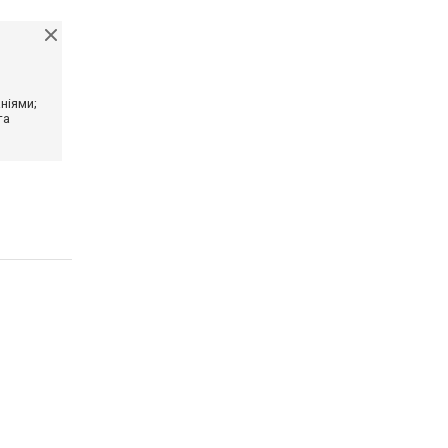
ніями;
та