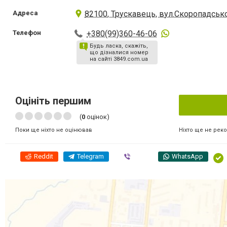
Адреса
82100, Трускавець, вул.Скоропадсько
Телефон
+380(99)360-46-06
Будь ласка, скажіть,
що дізналися номер
на сайті 3849.com.ua
Оцініть першим
(
0
оцінок)
Ніхто ще не рек
Поки ще ніхто не оцінював
Reddit
Telegram
Viber
WhatsApp