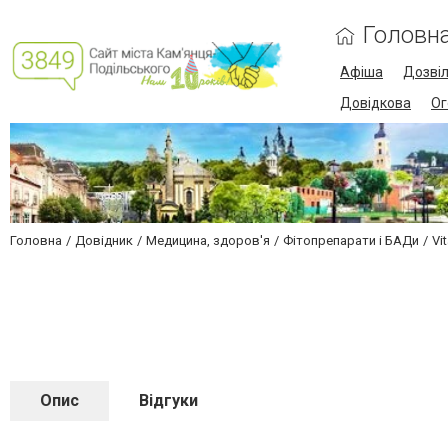
Головн
Афіша
Дозві
Довідкова
Ог
Головна
Довідник
Медицина, здоров'я
Фітопрепарати і БАДи
Vi
Опис
Відгуки