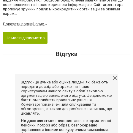
надання мікропозик, процесом оформлення заявки, вимогами до
позичальників та іншою корисною інформацією. Сайт агрегатора
пропонує зручний пошук мікрокредитних організацій за різними
парам...
Показати повний опис
Це моє підприємство
Відгуки
Відгук - це думка або оцінка людей, які бажають
передати досвід або враження іншим
користувачам нашого сайту з обов'язковою
аргументацією залишеного відгука. Це допоможе
багатьом прийняти правильне рішення.
Коментарі призначені для спілкування та
обговорення, а також для роз'яснення питань, що
цікавлять.
Не дозволяється:
використання ненормативної
лексики, погроз або образ; безпосереднє
порівняння з іншими конкуруючими компаніями;