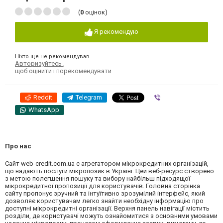
(
0
оцінок)
Я рекомендую
Ніхто ще не рекомендував
Авторизуйтесь
,
щоб оцінити і порекомендувати
Reddit
Telegram
Viber
WhatsApp
Про нас
Сайт web-credit.com.ua є агрегатором мікрокредитних організацій,
що надають послуги мікропозик в Україні. Цей веб-ресурс створено
з метою полегшення пошуку та вибору найбільш підходящої
мікрокредитної пропозиції для користувачів. Головна сторінка
сайту пропонує зручний та інтуїтивно зрозумілий інтерфейс, який
дозволяє користувачам легко знайти необхідну інформацію про
доступні мікрокредитні організації. Верхня панель навігації містить
розділи, де користувачі можуть ознайомитися з основними умовами