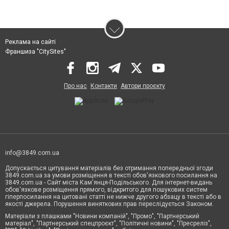
Реклама на сайті
Франшиза "CitySites"
Про нас
Контакти
Автори проєкту
info@3849.com.ua
Допускається цитування матеріалів без отримання попередньої згоди
3849.com.ua за умови розміщення в тексті обов'язкового посилання на
3849.com.ua - Сайт міста Кам'янця-Подільського. Для інтернет-видань
обов'язкове розміщення прямого, відкритого для пошукових систем
гіперпосилання на цитовані статті не нижче другого абзацу в тексті або в
якості джерела. Порушення виняткових прав переслідується Законом.
Матеріали з плашками "Новини компаній", "Промо", "Партнерський
матеріал", "Партнерський спецпроєкт", "Політичні новини", "Пресреліз",