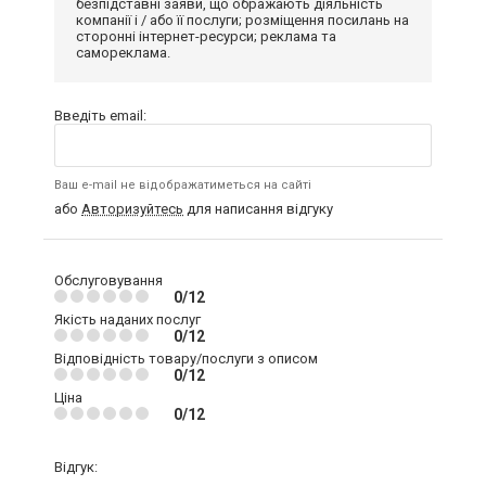
безпідставні заяви, що ображають діяльність
компанії і / або її послуги; розміщення посилань на
сторонні інтернет-ресурси; реклама та
самореклама.
Введіть email:
Ваш e-mail не відображатиметься на сайті
або
Авторизуйтесь
для написання відгуку
Обслуговування
0/12
Якість наданих послуг
0/12
Відповідність товару/послуги з описом
0/12
Ціна
0/12
Відгук: