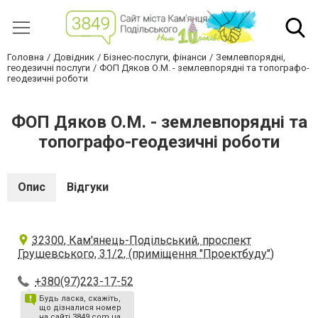
Головна
Довідник
Бізнес-послуги, фінанси
Землевпорядні,
геодезичні послуги
ФОП Дяков О.М. - землевпорядні та топографо-
геодезичні роботи
ФОП Дяков О.М. - землевпорядні та
топографо-геодезичні роботи
Опис
Відгуки
32300, Кам'янець-Подільський, проспект
Грушевського, 31/2, (приміщення "Проектбуду")
+380(97)223-17-52
Будь ласка, скажіть,
що дізналися номер
на сайті 3849.com.ua