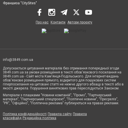
Франшиза "CitySites"
Про нас
Контакти
Автори проєкту
info@3849.com.ua
Допускається цитування матеріалів без отримання попередньої згоди
3849.com.ua за умови розміщення в тексті обов'язкового посилання на
3849.com.ua - Сайт міста Кам'янця-Подільського. Для інтернет-видань
обов'язкове розміщення прямого, відкритого для пошукових систем
гіперпосилання на цитовані статті не нижче другого абзацу в тексті або в
якості джерела. Порушення виняткових прав переслідується Законом.
Матеріали з плашками "Новини компаній", "Промо", "Партнерський
матеріал", "Партнерський спецпроєкт", "Політичні новини", "Пресреліз",
"PR", "Офіційно", "Політична реклама" публікуються на правах реклами.
Політика конфіденційності
Правила сайту
Правила
класифайд
Редакційна політика