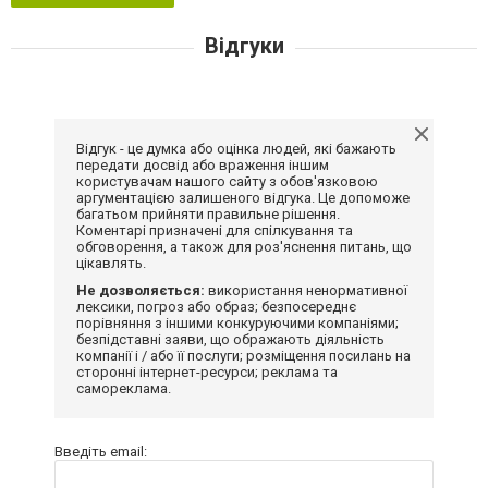
Відгуки
Відгук - це думка або оцінка людей, які бажають
передати досвід або враження іншим
користувачам нашого сайту з обов'язковою
аргументацією залишеного відгука. Це допоможе
багатьом прийняти правильне рішення.
Коментарі призначені для спілкування та
обговорення, а також для роз'яснення питань, що
цікавлять.
Не дозволяється:
використання ненормативної
лексики, погроз або образ; безпосереднє
порівняння з іншими конкуруючими компаніями;
безпідставні заяви, що ображають діяльність
компанії і / або її послуги; розміщення посилань на
сторонні інтернет-ресурси; реклама та
самореклама.
Введіть email: