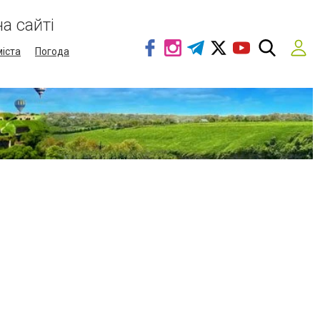
а сайті
міста
Погода