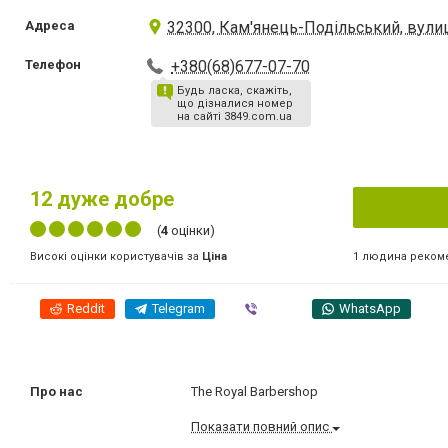
Адреса
32300, Кам'янець-Подільський, вулиц
Телефон
+380(68)677-07-70
Будь ласка, скажіть,
що дізналися номер
на сайті 3849.com.ua
12
дуже добре
(
4
оцінки)
1 людина реком
Високі оцінки користувачів за
Ціна
Reddit
Telegram
Viber
WhatsApp
Про нас
The Royal Barbershop
Показати повний опис