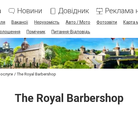
а
Новини
Довідник
Реклама н
лля
Вакансії
Нерухомість
Авто / Мото
Фотозвіти
Карта 
олошення
Помічник
Питання-Відповідь
послуги
The Royal Barbershop
The Royal Barbershop