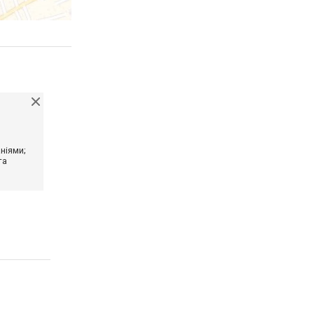
ніями;
та