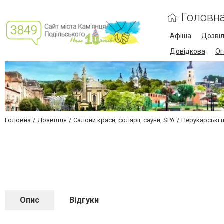
Головн
Афіша
Дозві
Довідкова
Ог
Головна
Дозвілля
Салони краси, солярії, сауни, SPA
Перукарські 
Опис
Відгуки