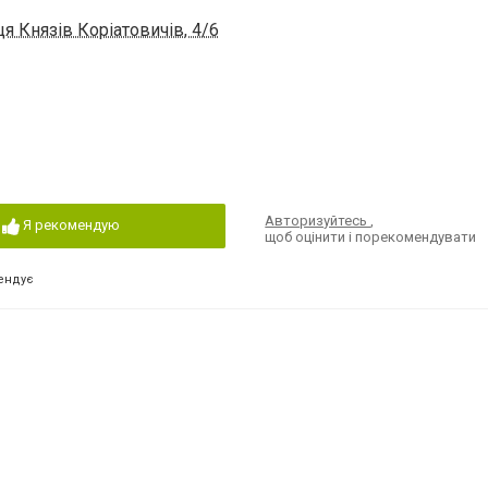
я Князів Коріатовичів, 4/6
Авторизуйтесь
,
Я рекомендую
щоб оцінити і порекомендувати
ендує