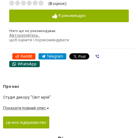
(
0
оцінок)
Я рекомендую
Ніхто ще не рекомендував
Авторизуйтесь
,
щоб оцінити і порекомендувати
Reddit
Telegram
Viber
WhatsApp
Про нас
Студія декору "Світ мрій"
Показати повний опис
Це моє підприємство