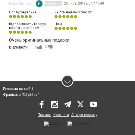
Иван Монин
Новачок
28 лист. 2019 р., 17:40:48
Обслуговування
Якість наданих послуг
Відповідність товару/
Ціна
послуги з описом
Очень оригинальные подарки
0
0
Відповісти
Реклама на сайті
Франшиза "CitySites"
Про нас
Контакти
Автори проєкту