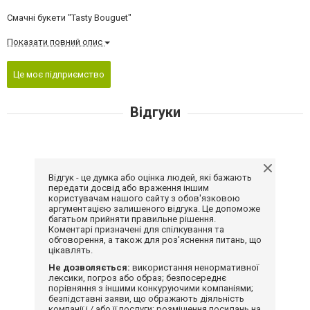
Смачні букети "Tasty Bouguet"
Показати повний опис
Це моє підприємство
Відгуки
Відгук - це думка або оцінка людей, які бажають
передати досвід або враження іншим
користувачам нашого сайту з обов'язковою
аргументацією залишеного відгука. Це допоможе
багатьом прийняти правильне рішення.
Коментарі призначені для спілкування та
обговорення, а також для роз'яснення питань, що
цікавлять.
Не дозволяється:
використання ненормативної
лексики, погроз або образ; безпосереднє
порівняння з іншими конкуруючими компаніями;
безпідставні заяви, що ображають діяльність
компанії і / або її послуги; розміщення посилань на