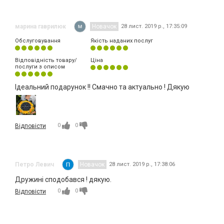
марина гаврилюк
Новачок
28 лист. 2019 р., 17:35:09
Обслуговування
Якість наданих послуг
Відповідність товару/
Ціна
послуги з описом
Ідеальний подарунок !! Смачно та актуально ! Дякую
0
0
Відповісти
Петро Левич
Новачок
28 лист. 2019 р., 17:38:06
Дружині сподобався ! дякую.
0
0
Відповісти