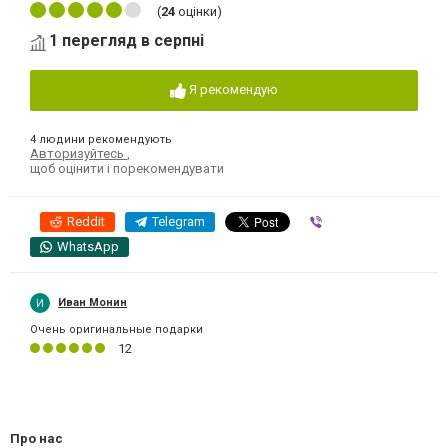
(
24
оцінки)
1 перегляд в серпні
Я рекомендую
4 людини рекомендують
Авторизуйтесь
,
щоб оцінити і порекомендувати
Reddit
Telegram
Viber
WhatsApp
Иван Монин
Очень оригинальные подарки
12
Про нас