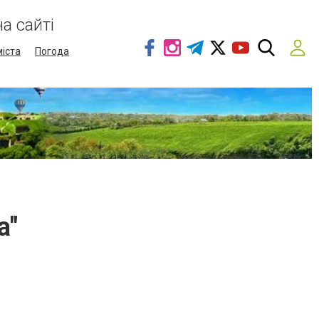
а сайті
міста
Погода
a"