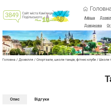
Головн
Афіша
Дозві
Довідкова
Ог
Головна
Дозвілля
Спортзали, школи танців, фітнес клуби
Школи 
Т
Опис
Відгуки