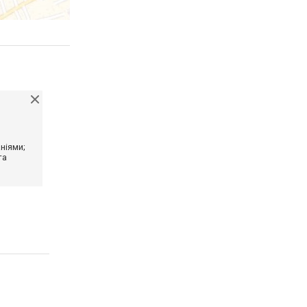
ніями;
та