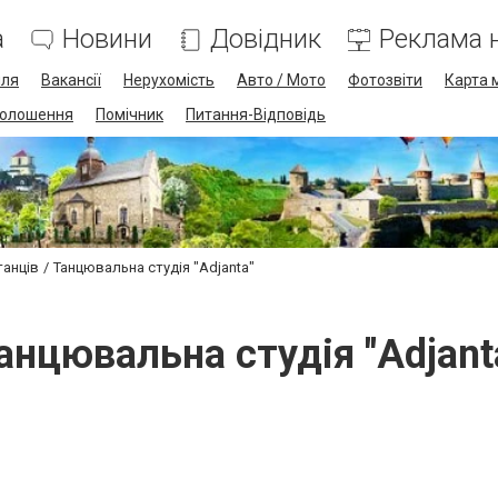
а
Новини
Довідник
Реклама н
лля
Вакансії
Нерухомість
Авто / Мото
Фотозвіти
Карта 
олошення
Помічник
Питання-Відповідь
танців
Танцювальна студія "Adjanta"
анцювальна студія "Adjant