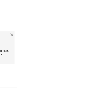
ніями;
та