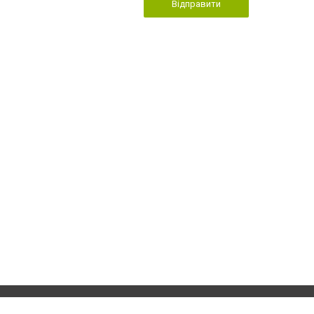
Відправити
Приєднуйтесь до 
Реклама на сайті