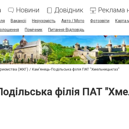
а
Новини
Довідник
Реклама н
лля
Вакансії
Нерухомість
Авто / Мото
Фотозвіти
Карта 
олошення
Помічник
Питання-Відповідь
приємства (ЖКГ)
Кам'янець-Подільська філія ПАТ "Хмельницькгаз"
Подільська філія ПАТ "Хме