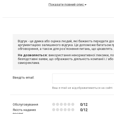
Показати повний опис
Відгук - це думка або оцінка людей, які бажають передати 
аргументацією залишеного відгука. Це допоможе багатьом пр
обговорення, а також для роз'яснення питань, що цікавлять.
Не дозволяється:
використання ненормативної лексики, по
безпідставні заяви, що ображають діяльність компанії і / або
самореклама.
Введіть email:
Ваш e-mail не відображатиметься на сайті
Обслуговування
0/12
Якість наданих
0/12
послуг