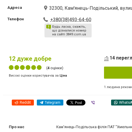
Адреса
32300, Кам'янець-Подільський, вули
Телефон
+380(38)493-64-60
Будь ласка, скажіть,
що дізналися номер
на сайті 3849.com.ua
12
дуже добре
14 перегл
(
4
оцінки)
Високі оцінки користувачів за
Ціна
1 людина реком
Reddit
Telegram
Viber
Whats
Про нас
Кам'янець-Подільська філія ПАТ "Хмельн