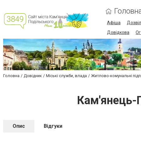
Головн
Афіша
Дозві
Довідкова
Ог
Головна
Довідник
Міські служби, влада
Житлово-комунальні під
Кам'янець-
Опис
Відгуки