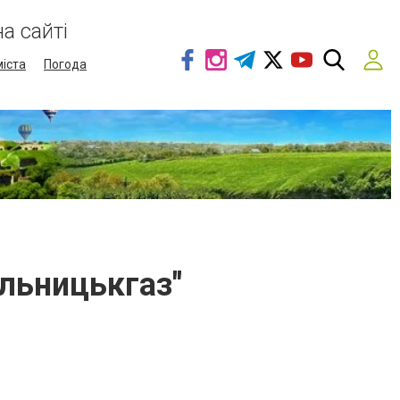
а сайті
міста
Погода
льницькгаз"