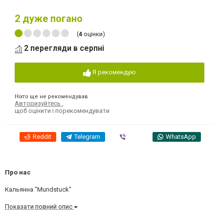
2
дуже погано
(
4
оцінки)
2 перегляди в серпні
Я рекомендую
Ніхто ще не рекомендував
Авторизуйтесь
,
щоб оцінити і порекомендувати
Reddit
Telegram
Viber
WhatsApp
Про нас
Кальянна "Mundstuck"
Показати повний опис