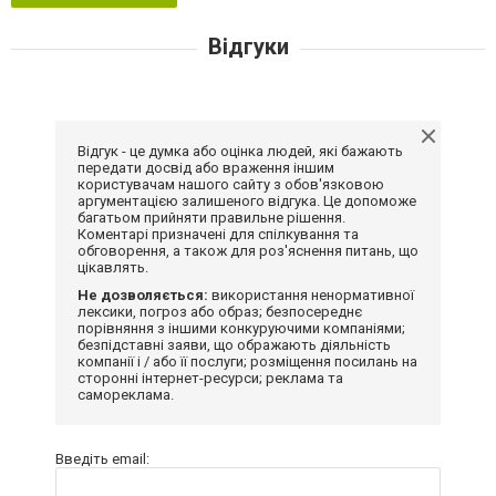
Відгуки
Відгук - це думка або оцінка людей, які бажають
передати досвід або враження іншим
користувачам нашого сайту з обов'язковою
аргументацією залишеного відгука. Це допоможе
багатьом прийняти правильне рішення.
Коментарі призначені для спілкування та
обговорення, а також для роз'яснення питань, що
цікавлять.
Не дозволяється:
використання ненормативної
лексики, погроз або образ; безпосереднє
порівняння з іншими конкуруючими компаніями;
безпідставні заяви, що ображають діяльність
компанії і / або її послуги; розміщення посилань на
сторонні інтернет-ресурси; реклама та
самореклама.
Введіть email: