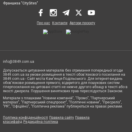
Франшиза "CitySites"
Про нас
Контакти
Автори проєкту
info@3849.com.ua
Допускається цитування матеріалів без отримання попередньої згоди
3849.com.ua за умови розміщення в тексті обов'язкового посилання на
3849.com.ua - Сайт міста Кам'янця-Подільського. Для інтернет-видань
обов'язкове розміщення прямого, відкритого для пошукових систем
гіперпосилання на цитовані статті не нижче другого абзацу в тексті або в
якості джерела. Порушення виняткових прав переслідується Законом.
Матеріали з плашками "Новини компаній", "Промо", "Партнерський
матеріал", "Партнерський спецпроєкт", "Політичні новини", "Пресреліз",
"PR", "Офіційно", "Політична реклама" публікуються на правах реклами.
Політика конфіденційності
Правила сайту
Правила
класифайд
Редакційна політика