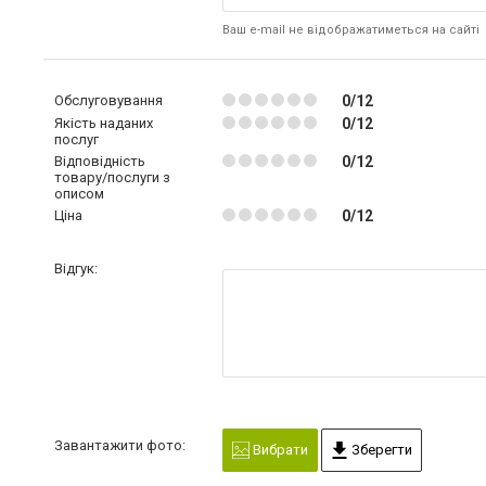
Ваш e-mail не відображатиметься на сайті
Обслуговування
0/12
Якість наданих
0/12
послуг
Відповідність
0/12
товару/послуги з
описом
Ціна
0/12
Відгук:
Завантажити фото:
Вибрати
Зберегти