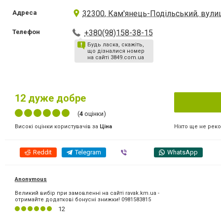
Адреса
32300, Кам'янець-Подільський, вулиц
Телефон
+380(98)158-38-15
Будь ласка, скажіть,
що дізналися номер
на сайті 3849.com.ua
12
дуже добре
(
4
оцінки)
Ніхто ще не рек
Високі оцінки користувачів за
Ціна
Reddit
Telegram
Viber
WhatsApp
Anonymous
Великий вибір при замовленні на сайті ravak.km.ua -
отримайте додаткові бонусні знижки! 0981583815
12