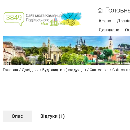
Головн
Афіша
Дозві
Довідкова
Ог
Головна
Довідник
Будівництво (продукція)
Сантехніка
Світ сант
Опис
Відгуки (1)