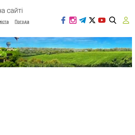
а сайті
міста
Погода