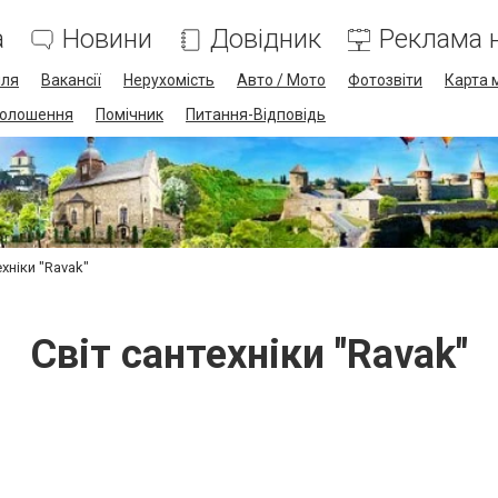
а
Новини
Довідник
Реклама н
лля
Вакансії
Нерухомість
Авто / Мото
Фотозвіти
Карта 
олошення
Помічник
Питання-Відповідь
ехніки "Ravak"
Світ сантехніки "Ravak"