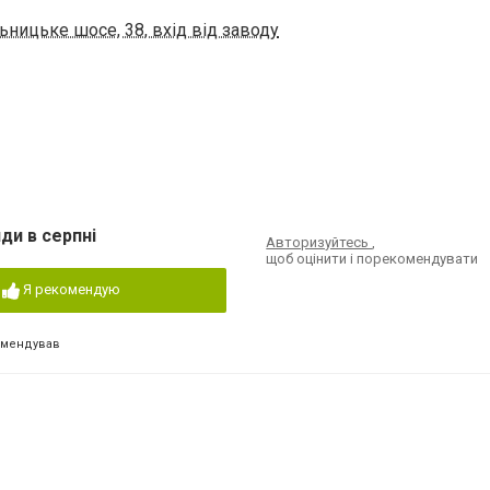
ницьке шосе, 38, вхід від заводу
ди в серпні
Авторизуйтесь
,
щоб оцінити і порекомендувати
Я рекомендую
омендував