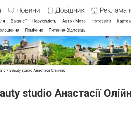
а
Новини
Довідник
Реклама н
лля
Вакансії
Нерухомість
Авто / Мото
Фотозвіти
Карта 
олошення
Помічник
Питання-Відповідь
віс
Beauty studio Анастасії Олійник
auty studio Анастасії Олій