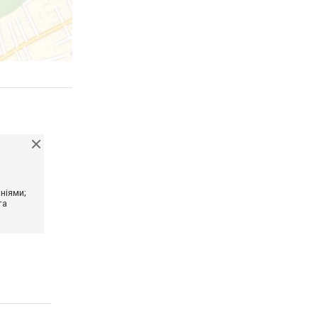
ніями;
та