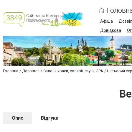
Головн
Афіша
Дозві
Довідкова
Ог
Головна
Дозвілля
Салони краси, солярії, сауни, SPA
Нігтьовий сер
Be
Опис
Відгуки