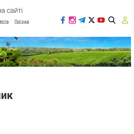
а сайті
міста
Погода
ник