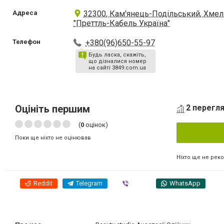
Адреса
32300, Кам'янець-Подільський, Хмель
"Преттль-Кабель Україна"
Телефон
+380(96)650-55-97
Будь ласка, скажіть,
що дізналися номер
на сайті 3849.com.ua
Оцініть першим
2 перегля
(
0
оцінок)
Поки ще ніхто не оцінював
Ніхто ще не рек
Reddit
Telegram
Viber
WhatsApp