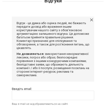
Відгуки
Відгук - це думка або оцінка людей, які бажають
передати досвід або враження іншим
користувачам нашого сайту з обов'язковою
аргументацією залишеного відгука. Це допоможе
багатьом прийняти правильне рішення.
Коментарі призначені для спілкування та
обговорення, а також для роз'яснення питань, що
цікавлять.
Не дозволяється:
використання ненормативної
лексики, погроз або образ; безпосереднє
порівняння з іншими конкуруючими компаніями;
безпідставні заяви, що ображають діяльність
компанії і / або її послуги; розміщення посилань на
сторонні інтернет-ресурси; реклама та
самореклама.
Введіть email:
Ваш e-mail не відображатиметься на сайті