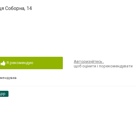
ця Соборна, 14
Авторизуйтесь
,
Я рекомендую
щоб оцінити і порекомендувати
омендував
App