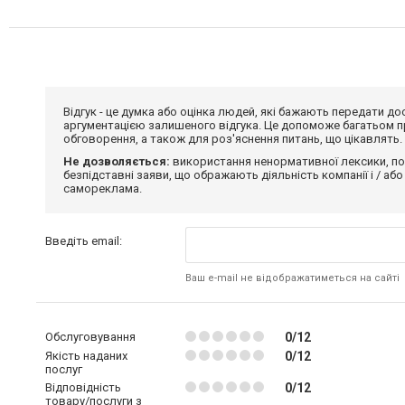
Відгук - це думка або оцінка людей, які бажають передати 
аргументацією залишеного відгука. Це допоможе багатьом пр
обговорення, а також для роз'яснення питань, що цікавлять.
Не дозволяється:
використання ненормативної лексики, по
безпідставні заяви, що ображають діяльність компанії і / або
самореклама.
Введіть email:
Ваш e-mail не відображатиметься на сайті
Обслуговування
0/12
Якість наданих
0/12
послуг
Відповідність
0/12
товару/послуги з