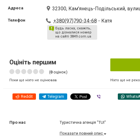
Адреса
32300, Кам'янець-Подільський, вули
Телефон
+380(97)790-34-68
- Катя
Будь ласка, скажіть,
що дізналися номер
на сайті 3849.com.ua
Оцініть першим
(
0
оцінок)
Ніхто ще не рек
Поки ще ніхто не оцінював
Reddit
Telegram
Viber
Whats
Про нас
Туристична агенція "TUI"
Показати повний опис