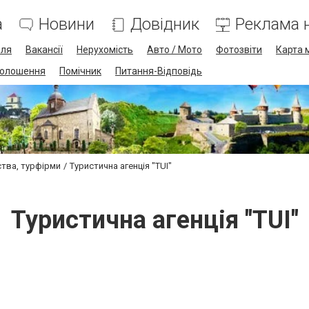
а
Новини
Довідник
Реклама н
лля
Вакансії
Нерухомість
Авто / Мото
Фотозвіти
Карта 
олошення
Помічник
Питання-Відповідь
ства, турфірми
Туристична агенція "TUI"
Туристична агенція "TUI"