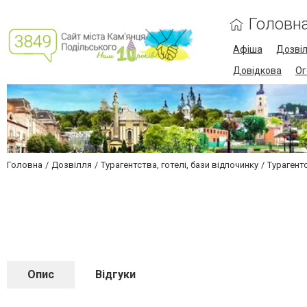
Головн
Афіша
Дозві
Довідкова
Ог
Головна
Дозвілля
Турагентства, готелі, бази відпочинку
Турагент
Опис
Відгуки