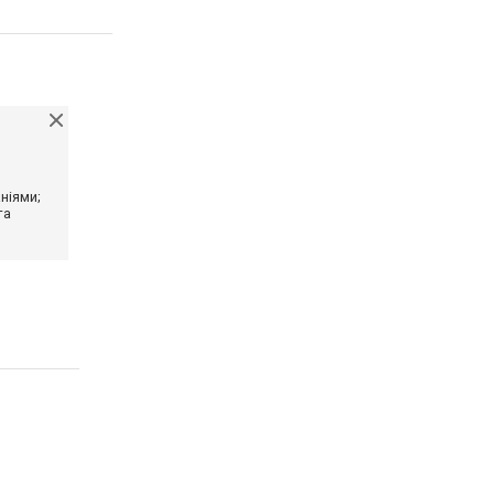
ніями;
та