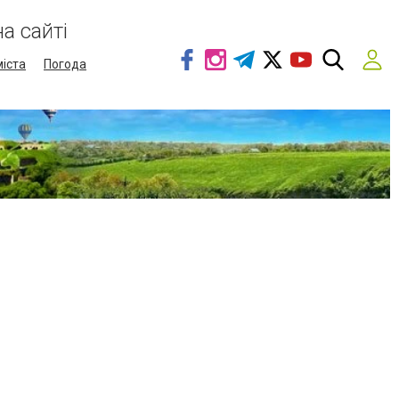
а сайті
міста
Погода