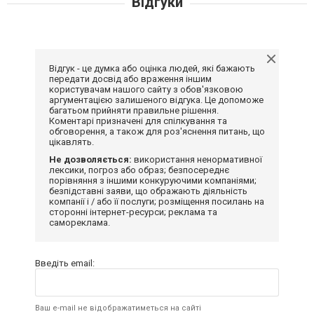
Відгуки
Відгук - це думка або оцінка людей, які бажають
передати досвід або враження іншим
користувачам нашого сайту з обов'язковою
аргументацією залишеного відгука. Це допоможе
багатьом прийняти правильне рішення.
Коментарі призначені для спілкування та
обговорення, а також для роз'яснення питань, що
цікавлять.
Не дозволяється:
використання ненормативної
лексики, погроз або образ; безпосереднє
порівняння з іншими конкуруючими компаніями;
безпідставні заяви, що ображають діяльність
компанії і / або її послуги; розміщення посилань на
сторонні інтернет-ресурси; реклама та
самореклама.
Введіть email:
Ваш e-mail не відображатиметься на сайті