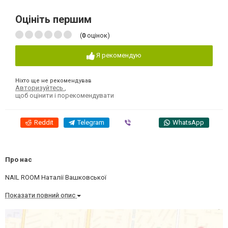
Оцініть першим
(
0
оцінок)
Я рекомендую
Ніхто ще не рекомендував
Авторизуйтесь
,
щоб оцінити і порекомендувати
Reddit
Telegram
Viber
WhatsApp
Про нас
NAIL ROOM Наталії Вашковської
Показати повний опис