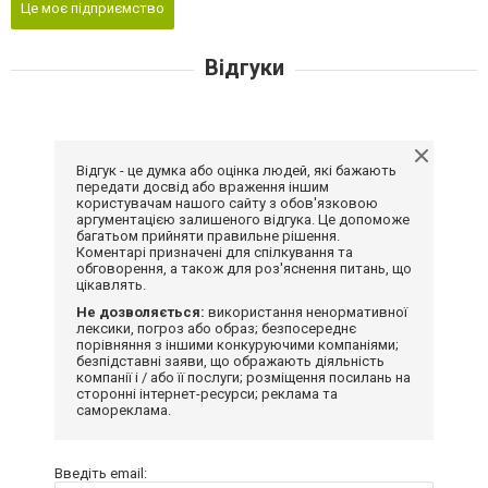
Це моє підприємство
Відгуки
Відгук - це думка або оцінка людей, які бажають
передати досвід або враження іншим
користувачам нашого сайту з обов'язковою
аргументацією залишеного відгука. Це допоможе
багатьом прийняти правильне рішення.
Коментарі призначені для спілкування та
обговорення, а також для роз'яснення питань, що
цікавлять.
Не дозволяється:
використання ненормативної
лексики, погроз або образ; безпосереднє
порівняння з іншими конкуруючими компаніями;
безпідставні заяви, що ображають діяльність
компанії і / або її послуги; розміщення посилань на
сторонні інтернет-ресурси; реклама та
самореклама.
Введіть email: