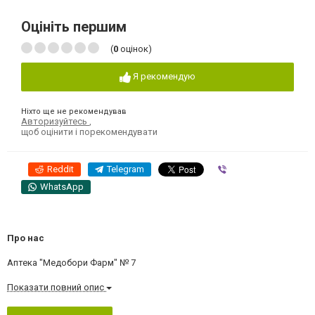
Оцініть першим
(
0
оцінок)
Я рекомендую
Ніхто ще не рекомендував
Авторизуйтесь
,
щоб оцінити і порекомендувати
Reddit
Telegram
Viber
WhatsApp
Про нас
Аптека "Медобори Фарм" № 7
Показати повний опис