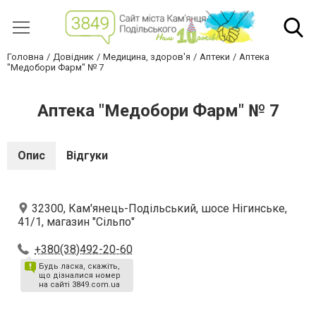
Головна
Довідник
Медицина, здоров'я
Аптеки
Аптека
"Медобори Фарм" № 7
Аптека "Медобори Фарм" № 7
Опис
Відгуки
32300, Кам'янець-Подільський, шосе Нігинське,
41/1, магазин "Сільпо"
+380(38)492-20-60
Будь ласка, скажіть,
що дізналися номер
на сайті 3849.com.ua