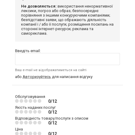
Не дозволяється:
використання ненормативної
лексики, погроз або образ; безпосереднє
порівняння з іншими конкуруючими компаніями;
безпідставні заяви, що ображають діяльність
компанії і / або її послуги; розміщення посилань на
сторонні інтернет-ресурси; реклама та
самореклама.
Введіть email:
Ваш e-mail не відображатиметься на сайті
або
Авторизуйтесь
для написання відгуку
Обслуговування
0/12
Якість наданих послуг
0/12
Відповідність товару/послуги з описом
0/12
Ціна
0/12