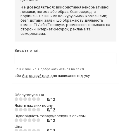
Не дозволяється:
використання ненормативної
лексики, погроз або образ; безпосереднє
порівняння з іншими конкуруючими компаніями;
безпідставні заяви, що ображають діяльність
компанії і / або її послуги; розміщення посилань на
сторонні інтернет-ресурси; реклама та
самореклама.
Введіть email:
Ваш e-mail не відображатиметься на сайті
або
Авторизуйтесь
для написання відгуку
Обслуговування
0/12
Якість наданих послуг
0/12
Відповідність товару/послуги з описом
0/12
Ціна