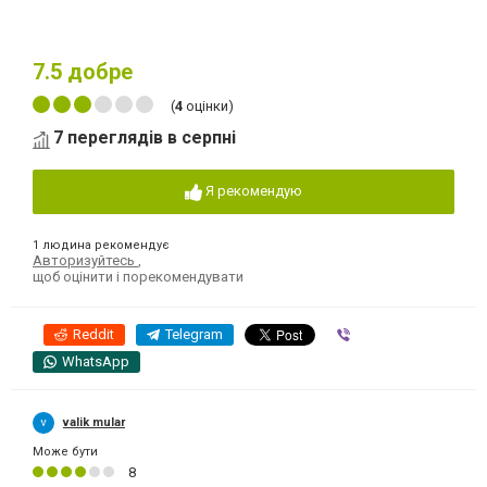
7.5
добре
(
4
оцінки)
7 переглядів в серпні
Я рекомендую
1 людина рекомендує
Авторизуйтесь
,
щоб оцінити і порекомендувати
Reddit
Telegram
Viber
WhatsApp
valik mular
Може бути
8