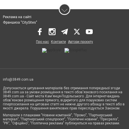
Реклама на сайті
Франшиза "CitySites"
Про нас
Контакти
Автори проєкту
info@3849.com.ua
Допускається цитування матеріалів без отримання попередньої згоди
3849.com.ua за умови розміщення в тексті обов'язкового посилання на
3849.com.ua - Сайт міста Кам'янця-Подільського. Для інтернет-видань
обов'язкове розміщення прямого, відкритого для пошукових систем
гіперпосилання на цитовані статті не нижче другого абзацу в тексті або в
якості джерела. Порушення виняткових прав переслідується Законом.
Матеріали з плашками "Новини компаній", "Промо", "Партнерський
матеріал", "Партнерський спецпроєкт", "Політичні новини", "Пресреліз",
"PR", "Офіційно", "Політична реклама" публікуються на правах реклами.