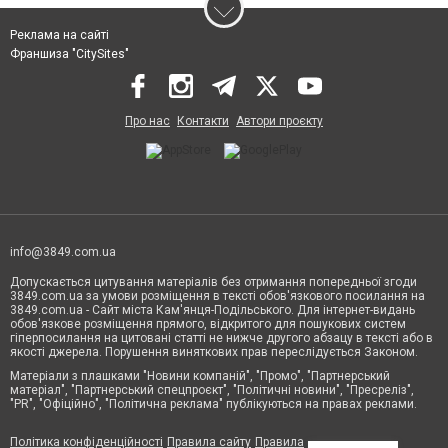
Реклама на сайті
Франшиза "CitySites"
Про нас
Контакти
Автори проєкту
info@3849.com.ua
Допускається цитування матеріалів без отримання попередньої згоди
3849.com.ua за умови розміщення в тексті обов'язкового посилання на
3849.com.ua - Сайт міста Кам'янця-Подільського. Для інтернет-видань
обов'язкове розміщення прямого, відкритого для пошукових систем
гіперпосилання на цитовані статті не нижче другого абзацу в тексті або в
якості джерела. Порушення виняткових прав переслідується Законом.
Матеріали з плашками "Новини компаній", "Промо", "Партнерський
матеріал", "Партнерський спецпроєкт", "Політичні новини", "Пресреліз",
"PR", "Офіційно", "Політична реклама" публікуються на правах реклами.
Політика конфіденційності
Правила сайту
Правила