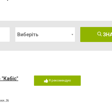
Виберіть
ЗН
"Кабіс"
Я рекомендую
нки, 36