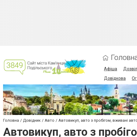
Головн
Афіша
Дозві
Довідкова
Ог
Головна
Довідник
Авто
Автовикуп, авто з пробігом, вживані авт
Автовикуп, авто з пробіг