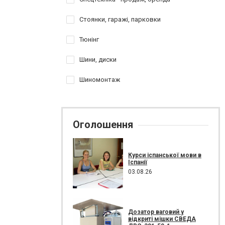
Стоянки, гаражі, парковки
Тюнінг
Шини, диски
Шиномонтаж
Оголошення
Курси іспанської мови в
Іспанії
03.08.26
Дозатор ваговий у
відкриті мішки СВЕДА