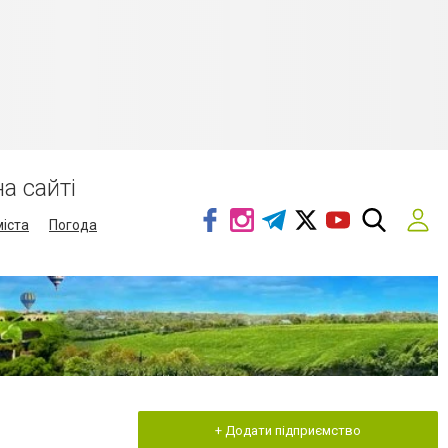
а сайті
міста
Погода
+ Додати підприємство