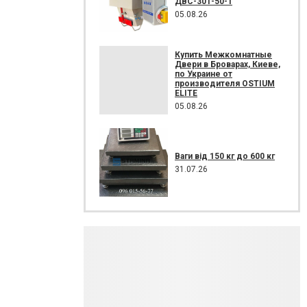
ДВС-301-50-1
05.08.26
Купить Межкомнатные
Двери в Броварах, Киеве,
по Украине от
производителя OSTIUM
ELITE
05.08.26
Ваги від 150 кг до 600 кг
31.07.26