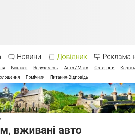
а
Новини
Довідник
Реклама н
лля
Вакансії
Нерухомість
Авто / Мото
Фотозвіти
Карта 
олошення
Помічник
Питання-Відповідь
о
ом, вживані авто