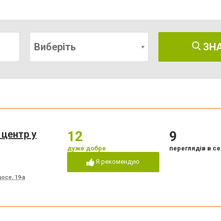
Виберіть
ЗН
 центр у
12
9
дуже добре
переглядів в се
Я рекомендую
осе, 19-а