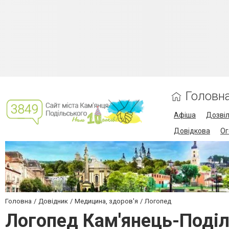
Головн
Афіша
Дозві
Довідкова
Ог
Головна
Довідник
Медицина, здоров'я
Логопед
Логопед Кам'янець-Поді