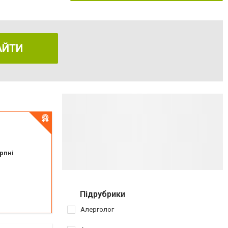
АЙТИ
рпні
Підрубрики
Алерголог