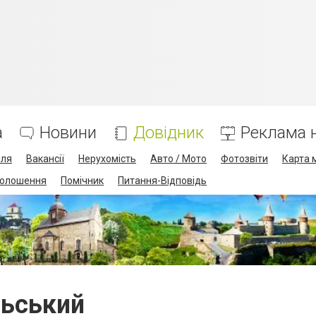
а
Новини
Довідник
Реклама н
лля
Вакансії
Нерухомість
Авто / Мото
Фотозвіти
Карта 
олошення
Помічник
Питання-Відповідь
льський