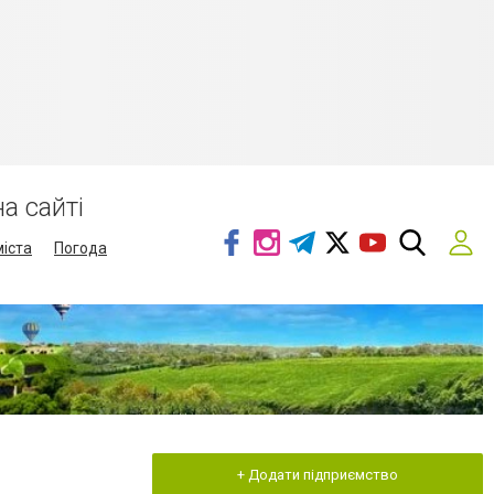
а сайті
міста
Погода
+ Додати підприємство