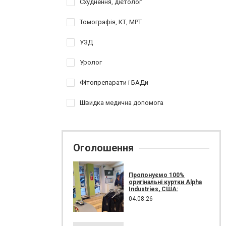
Схуднення, дієтолог
Томографія, КТ, МРТ
УЗД
Уролог
Фітопрепарати і БАДи
Швидка медична допомога
Оголошення
Пропонуємо 100%
оригінальні куртки Alpha
Industries, США:
04.08.26