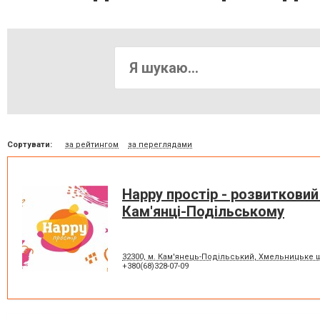
Сортувати:
за рейтингом
за переглядами
Happy простір - розвитковий
Кам'янці-Подільському
32300, м. Кам'янець-Подільський, Хмельницьке ш
+380(68)328-07-09