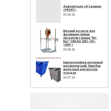
Адвокатське об'єднання
«PROXY»
05.08.26
Ваговий дозатор для
фасування сипких
продуктів у мішки "Біг-
Бег" СВЕДА ДВС-301-
1000-1
05.08.26
Евроконтейнер мусорный
металлический. Евробак
железный для мусора,
отходов
26.07.26