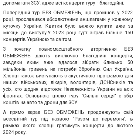
допомагати ЗСУ, адже всі концерти туру - благодійні.
Попередній тур БЕЗ ОБМЕЖЕНЬ, що пройшов у 2023
році, прославився абсолютними аншлагами у кожному
куточку України. Квитки було важко купити вже за
місяць до виступу.У 2023 році гурт зіграв більше 150
концертів Україною та світом.
З початку повномасштабного вторгнення БЕЗ
ОБМЕЖЕНЬ дають виключно благодійні концерти,
завдяки яким вже вдалося зібрати близько 50
мільйонів гривень на потреби Збройних Сил України.
Хлопці також виступають з акустичною програмою для
наших військових, лікарів, волонтерів, ДСНСників та
усіх, хто щодня відстоює Незалежність України на всіх
фронтах. Основною ціллю туру "Сильні серця" є збір
коштів на авто та дрони для ЗСУ.
А прямо зараз БЕЗ ОБМЕЖЕНЬ продовжують свій
всесвітній тур під назвою "Разом до перемоги", в
рамках якого хлопці гратимуть концерти до лютого
2024 року.