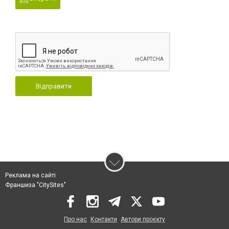
Відправити
Реклама на сайті
Франшиза "CitySites"
Про нас
Контакти
Автори проєкту