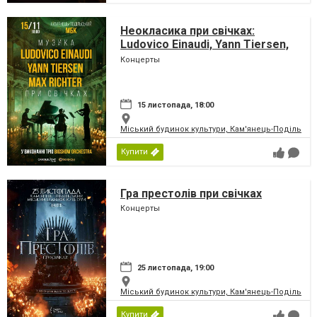
Неокласика при свічках:
Ludovico Einaudi, Yann Tiersen,
Max Richter
Концерты
15 листопада, 18:00
Міський будинок культури, Кам'янець-Подільськ
Купити
Гра престолів при свічках
Концерты
25 листопада, 19:00
Міський будинок культури, Кам'янець-Подільськ
Купити