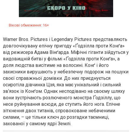
Вікові обмеження: 16+
Warner Bros. Pictures і Legendary Pictures представляють
довгоочікувану епічну пригоду «Ґодзілла проти Конґа»
від режисера Адама Вінґарда. Міфічні гіганти зійдуться у
видовищній битві у фільмі «Ґодзілла проти Конґа», а
доля людства висітиме на волосині. Конґ і його
захисники вирушають у небезпечну подорож на пошуки
своєї справжньої домівки. До них приєднується
осиротіла дівчинка Цзя, яка має унікальний і сильний
зв’язок із Конґом. Однак несподівано на своєму шляху
вони зустрічають розлюченого монстра Ґодзіллу, що
несе руйнування всюди, де ступить його нога. Епічне
зіткнення двох титанів, спровоковане небаченими
силами, – це тільки ключ до розгадки таємниці,
захованої у самому ядрі Землі.