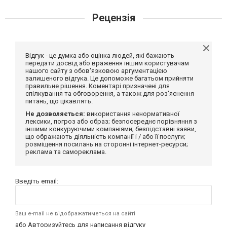
Рецензія
Відгук - це думка або оцінка людей, які бажають
передати досвід або враження іншим користувачам
нашого сайту з обов'язковою аргументацією
залишеного відгука. Це допоможе багатьом прийняти
правильне рішення. Коментарі призначені для
спілкування та обговорення, а також для роз'яснення
питань, що цікавлять.
Не дозволяється:
використання ненормативної
лексики, погроз або образ; безпосереднє порівняння з
іншими конкуруючими компаніями; безпідставні заяви,
що ображають діяльність компанії і / або її послуги;
розміщення посилань на сторонні інтернет-ресурси;
реклама та самореклама.
Введіть email:
Ваш e-mail не відображатиметься на сайті
або
Авторизуйтесь
для написання відгуку