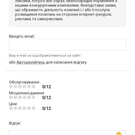
лексики, погроз або образ; безпосереднє порівняння з
іншими конкуруючими компаніями; безпідставні заяви,
що ображають діяльність компанії і / або її послуги;
розміщення посилань на сторонні інтернет-ресурси;
реклама та самореклама.
Введіть email:
Ваш e-mail не відображатиметься на сайті
або
Авторизуйтесь
для написання відгуку
Обслуговування
0/12
Місцезнаходження
0/12
Ціни
0/12
Відгук: