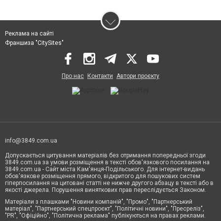
Реклама на сайті
Франшиза "CitySites"
Про нас
Контакти
Автори проєкту
info@3849.com.ua
Допускається цитування матеріалів без отримання попередньої згоди
3849.com.ua за умови розміщення в тексті обов'язкового посилання на
3849.com.ua - Сайт міста Кам'янця-Подільського. Для інтернет-видань
обов'язкове розміщення прямого, відкритого для пошукових систем
гіперпосилання на цитовані статті не нижче другого абзацу в тексті або в
якості джерела. Порушення виняткових прав переслідується Законом.
Матеріали з плашками "Новини компаній", "Промо", "Партнерський
матеріал", "Партнерський спецпроєкт", "Політичні новини", "Пресреліз",
"PR", "Офіційно", "Політична реклама" публікуються на правах реклами.