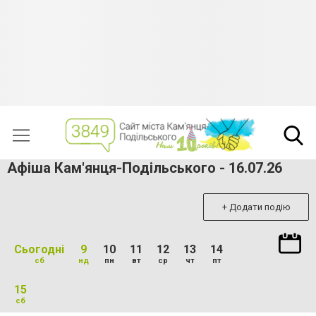
Афіша Кам'янця-Подільського - 16.07.26
+ Додати подію
Сьогодні
9
10
11
12
13
14
сб
нд
пн
вт
ср
чт
пт
15
сб