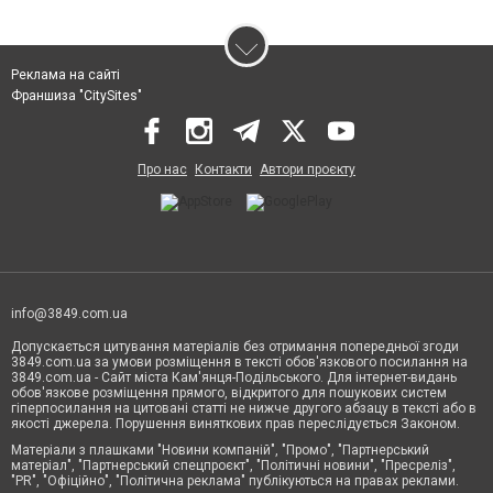
Реклама на сайті
Франшиза "CitySites"
Про нас
Контакти
Автори проєкту
info@3849.com.ua
Допускається цитування матеріалів без отримання попередньої згоди
3849.com.ua за умови розміщення в тексті обов'язкового посилання на
3849.com.ua - Сайт міста Кам'янця-Подільського. Для інтернет-видань
обов'язкове розміщення прямого, відкритого для пошукових систем
гіперпосилання на цитовані статті не нижче другого абзацу в тексті або в
якості джерела. Порушення виняткових прав переслідується Законом.
Матеріали з плашками "Новини компаній", "Промо", "Партнерський
матеріал", "Партнерський спецпроєкт", "Політичні новини", "Пресреліз",
"PR", "Офіційно", "Політична реклама" публікуються на правах реклами.