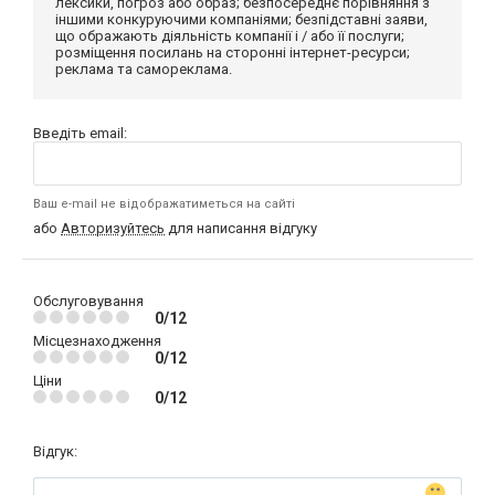
лексики, погроз або образ; безпосереднє порівняння з
іншими конкуруючими компаніями; безпідставні заяви,
що ображають діяльність компанії і / або її послуги;
розміщення посилань на сторонні інтернет-ресурси;
реклама та самореклама.
Введіть email:
Ваш e-mail не відображатиметься на сайті
або
Авторизуйтесь
для написання відгуку
Обслуговування
0/12
Місцезнаходження
0/12
Ціни
0/12
Відгук: