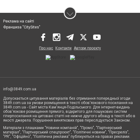
Реклама на сайті
Франшиза "CitySites"
Про нас
Контакти
Автори проєкту
info@3849.com.ua
Допускається цитування матеріалів без отримання попередньої згоди
3849.com.ua за умови розміщення в тексті обов'язкового посилання на
3849.com.ua - Сайт міста Кам'янця-Подільського. Для інтернет-видань
обов'язкове розміщення прямого, відкритого для пошукових систем
гіперпосилання на цитовані статті не нижче другого абзацу в тексті або в
якості джерела. Порушення виняткових прав переслідується Законом.
Матеріали з плашками "Новини компаній", "Промо", "Партнерський
матеріал", "Партнерський спецпроєкт", "Політичні новини", "Пресреліз",
"PR", "Офіційно", "Політична реклама" публікуються на правах реклами.