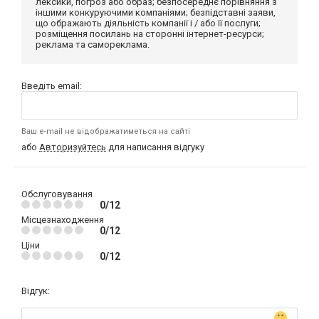
лексики, погроз або образ; безпосереднє порівняння з
іншими конкуруючими компаніями; безпідставні заяви,
що ображають діяльність компанії і / або її послуги;
розміщення посилань на сторонні інтернет-ресурси;
реклама та самореклама.
Введіть email:
Ваш e-mail не відображатиметься на сайті
або
Авторизуйтесь
для написання відгуку
Обслуговування
0/12
Місцезнаходження
0/12
Ціни
0/12
Відгук: