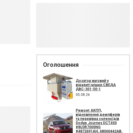
Оголошення
Дозатор ваговий у
відкриті мішки СВЕДА
ДВС-301-50-1
05.08.26
Ремонт АКПП,
відновлення демпферів
та перевірка соленоїдів
Dodge Journey DCT450
#8U3R7000NG
#4872691AH, 68060442AB,