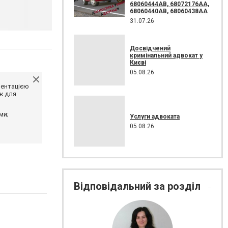
68060444AB, 68072176AA,
68060440AB, 68060438AA
31.07.26
Досвідчений
кримінальний адвокат у
Києві
05.08.26
ментацією
ж для
ми;
Услуги адвоката
05.08.26
Відповідальний за розділ