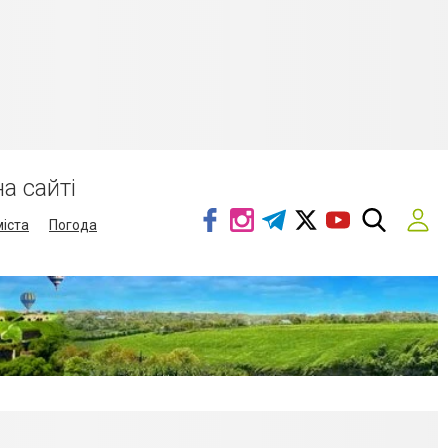
а сайті
міста
Погода