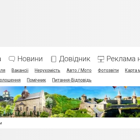
а
Новини
Довідник
Реклама н
лля
Вакансії
Нерухомість
Авто / Мото
Фотозвіти
Карта 
олошення
Помічник
Питання-Відповідь
м