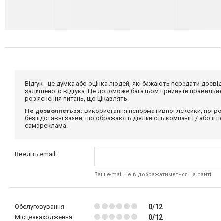
Відгук - це думка або оцінка людей, які бажають передати дос
залишеного відгука. Це допоможе багатьом прийняти правильне 
роз'яснення питань, що цікавлять.
Не дозволяється:
використання ненормативної лексики, погро
безпідставні заяви, що ображають діяльність компанії і / або її
самореклама.
Введіть email:
Ваш e-mail не відображатиметься на сайті
Обслуговування
0/12
Місцезнаходження
0/12