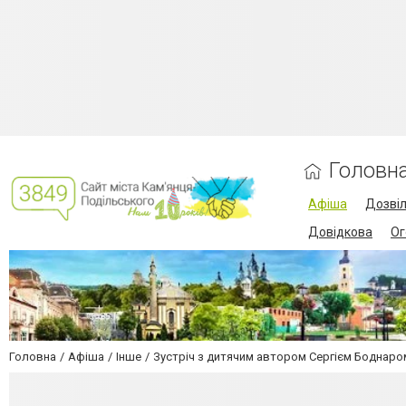
Головн
Афіша
Дозві
Довідкова
Ог
Головна
Афіша
Інше
Зустріч з дитячим автором Сергієм Боднаро