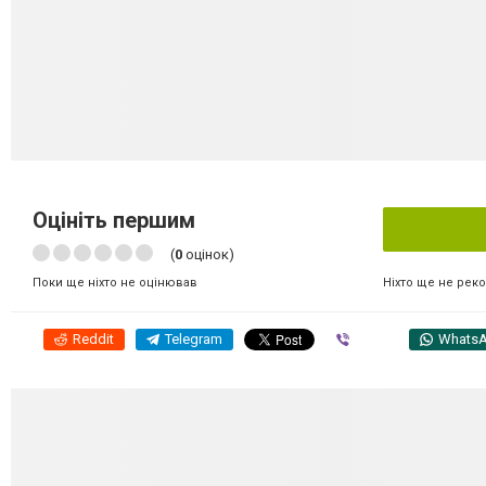
Оцініть першим
(
0
оцінок)
Ніхто ще не рек
Поки ще ніхто не оцінював
Reddit
Telegram
Viber
Whats