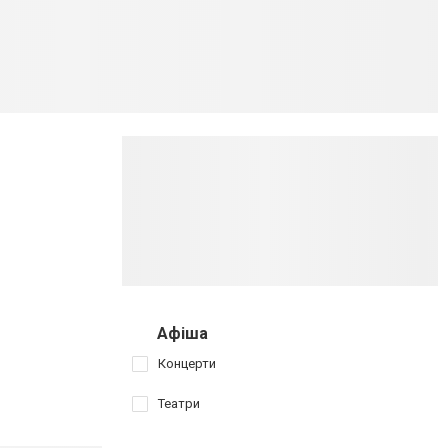
м
Афіша
Концерти
Театри