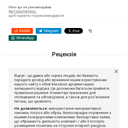
Ніхто ще не рекомендував
Авторизуйтесь
,
щоб оцінити і порекомендувати
Reddit
Telegram
Viber
WhatsApp
Рецензія
Відгук - це думка або оцінка людей, які бажають
передати досвід або враження іншим користувачам
нашого сайту з обов'язковою аргументацією
залишеного відгука. Це допоможе багатьом прийняти
правильне рішення. Коментарі призначені для
спілкування та обговорення, а також для роз'яснення
питань, що цікавлять.
Не дозволяється:
використання ненормативної
лексики, погроз або образ; безпосереднє порівняння з
іншими конкуруючими компаніями; безпідставні заяви,
що ображають діяльність компанії і / або її послуги;
розміщення посилань на сторонні інтернет-ресурси;