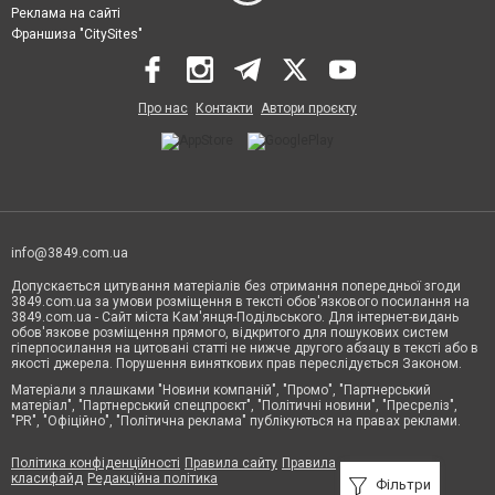
Реклама на сайті
Франшиза "CitySites"
Про нас
Контакти
Автори проєкту
info@3849.com.ua
Допускається цитування матеріалів без отримання попередньої згоди
3849.com.ua за умови розміщення в тексті обов'язкового посилання на
3849.com.ua - Сайт міста Кам'янця-Подільського. Для інтернет-видань
обов'язкове розміщення прямого, відкритого для пошукових систем
гіперпосилання на цитовані статті не нижче другого абзацу в тексті або в
якості джерела. Порушення виняткових прав переслідується Законом.
Матеріали з плашками "Новини компаній", "Промо", "Партнерський
матеріал", "Партнерський спецпроєкт", "Політичні новини", "Пресреліз",
"PR", "Офіційно", "Політична реклама" публікуються на правах реклами.
Політика конфіденційності
Правила сайту
Правила
класифайд
Редакційна політика
Фільтри