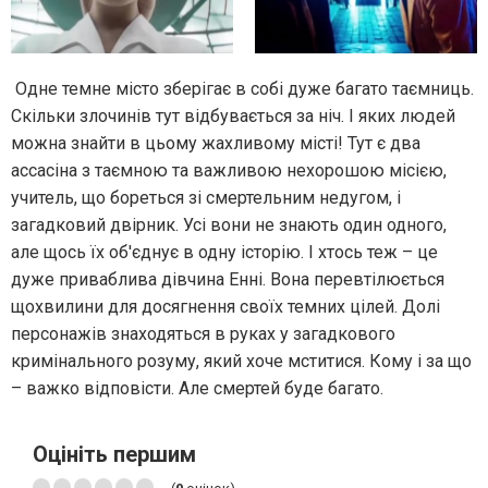
Одне темне місто зберігає в собі дуже багато таємниць.
Скільки злочинів тут відбувається за ніч. І яких людей
можна знайти в цьому жахливому місті! Тут є два
ассасіна з таємною та важливою нехорошою місією,
учитель, що бореться зі смертельним недугом, і
загадковий двірник. Усі вони не знають один одного,
але щось їх об'єднує в одну історію. І хтось теж – це
дуже приваблива дівчина Енні. Вона перевтілюється
щохвилини для досягнення своїх темних цілей. Долі
персонажів знаходяться в руках у загадкового
кримінального розуму, який хоче мститися. Кому і за що
– важко відповісти. Але смертей буде багато.
Оцініть першим