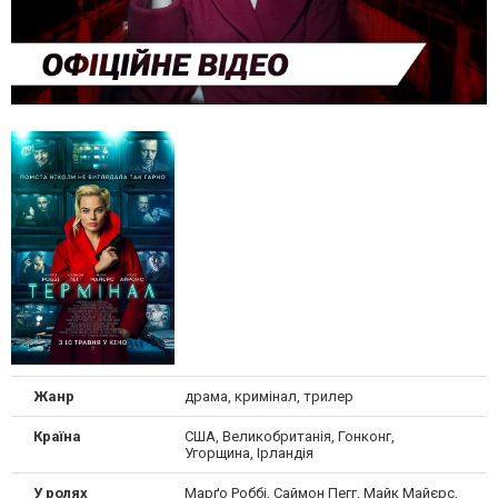
Жанр
драма, кримінал, трилер
Країна
США, Великобританія, Гонконг,
Угорщина, Ірландія
У ролях
Марґо Роббі, Саймон Пегг, Майк Майєрс,