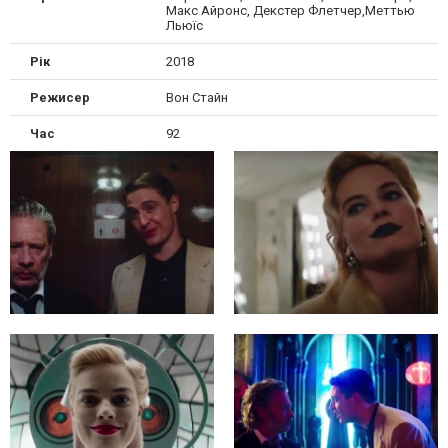
Макс Айронс, Декстер Флетчер,Меттью
Льюїс
Рік
2018
Режисер
Вон Стайн
Час
92