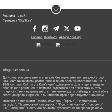
Реклама на сайті
Франшиза "CitySites"
Про нас
Контакти
Автори проєкту
info@3849.com.ua
Допускається цитування матеріалів без отримання попередньої згоди
3849.com.ua за умови розміщення в тексті обов'язкового посилання на
3849.com.ua - Сайт міста Кам'янця-Подільського. Для інтернет-видань
обов'язкове розміщення прямого, відкритого для пошукових систем
гіперпосилання на цитовані статті не нижче другого абзацу в тексті або в
якості джерела. Порушення виняткових прав переслідується Законом.
Матеріали з плашками "Новини компаній", "Промо", "Партнерський
матеріал", "Партнерський спецпроєкт", "Політичні новини", "Пресреліз",
"PR", "Офіційно", "Політична реклама" публікуються на правах реклами.