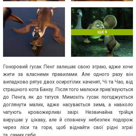
ЩЕ 9
Гоноровий гусак Пенг залишає свою зграю, адже хоче
жити за власними правилами. Але одного разу він
випадково рятує двох осиротілих каченят, Чі та Чао, від
страшного кота Банзу. Після того малюки прив’язуються
до Пенга, як до татуся. Мимохіть гусак погоджується
доглянути малих, адже насувається зима, а навколо
чатують кровожерливі звірі. Незвичайна трійця
вирушає у цікаву, але й сповнену небезпек подорож
через ліси та гори, щоб віднайти свої рідні зграї
та...самих себе.