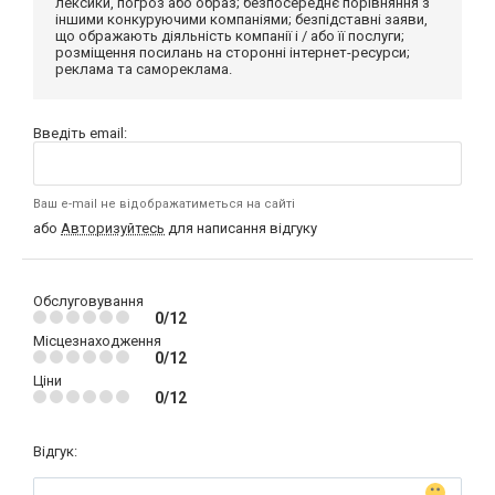
лексики, погроз або образ; безпосереднє порівняння з
іншими конкуруючими компаніями; безпідставні заяви,
що ображають діяльність компанії і / або її послуги;
розміщення посилань на сторонні інтернет-ресурси;
реклама та самореклама.
Введіть email:
Ваш e-mail не відображатиметься на сайті
або
Авторизуйтесь
для написання відгуку
Обслуговування
0/12
Місцезнаходження
0/12
Ціни
0/12
Відгук: