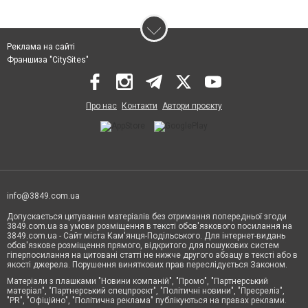
Реклама на сайті
Франшиза "CitySites"
Про нас
Контакти
Автори проєкту
info@3849.com.ua
Допускається цитування матеріалів без отримання попередньої згоди
3849.com.ua за умови розміщення в тексті обов'язкового посилання на
3849.com.ua - Сайт міста Кам'янця-Подільського. Для інтернет-видань
обов'язкове розміщення прямого, відкритого для пошукових систем
гіперпосилання на цитовані статті не нижче другого абзацу в тексті або в
якості джерела. Порушення виняткових прав переслідується Законом.
Матеріали з плашками "Новини компаній", "Промо", "Партнерський
матеріал", "Партнерський спецпроєкт", "Політичні новини", "Пресреліз",
"PR", "Офіційно", "Політична реклама" публікуються на правах реклами.