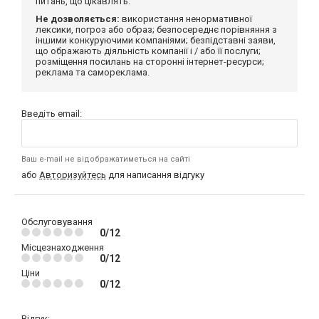
питань, що цікавлять.
Не дозволяється:
використання ненормативної
лексики, погроз або образ; безпосереднє порівняння з
іншими конкуруючими компаніями; безпідставні заяви,
що ображають діяльність компанії і / або її послуги;
розміщення посилань на сторонні інтернет-ресурси;
реклама та самореклама.
Введіть email:
Ваш e-mail не відображатиметься на сайті
або
Авторизуйтесь
для написання відгуку
Обслуговування
0/12
Місцезнаходження
0/12
Ціни
0/12
Відгук: