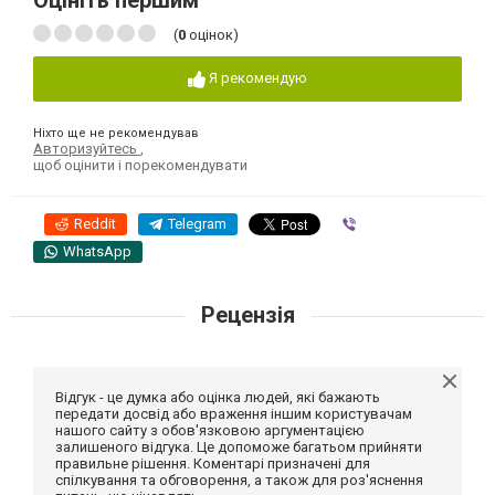
Оцініть першим
(
0
оцінок)
Я рекомендую
Ніхто ще не рекомендував
Авторизуйтесь
,
щоб оцінити і порекомендувати
Reddit
Telegram
Viber
WhatsApp
Рецензія
Відгук - це думка або оцінка людей, які бажають
передати досвід або враження іншим користувачам
нашого сайту з обов'язковою аргументацією
залишеного відгука. Це допоможе багатьом прийняти
правильне рішення. Коментарі призначені для
спілкування та обговорення, а також для роз'яснення