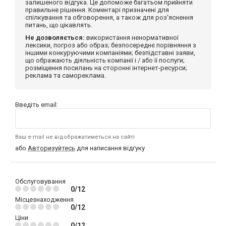
залишеного відгука. Це допоможе багатьом прийняти
правильне рішення. Коментарі призначені для
спілкування та обговорення, а також для роз'яснення
питань, що цікавлять.
Не дозволяється:
використання ненормативної
лексики, погроз або образ; безпосереднє порівняння з
іншими конкуруючими компаніями; безпідставні заяви,
що ображають діяльність компанії і / або її послуги;
розміщення посилань на сторонні інтернет-ресурси;
реклама та самореклама.
Введіть email:
Ваш e-mail не відображатиметься на сайті
або
Авторизуйтесь
для написання відгуку
Обслуговування
0/12
Місцезнаходження
0/12
Ціни
0/12