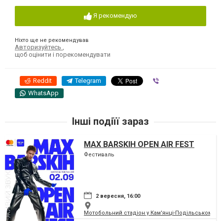
Я рекомендую
Ніхто ще не рекомендував
Авторизуйтесь
,
щоб оцінити і порекомендувати
Reddit
Telegram
Viber
WhatsApp
Інші подіїї зараз
MAX BARSKIH OPEN AIR FEST
Фестиваль
2 вересня, 16:00
Мотобольний стадіон у Кам'янці-Подільському