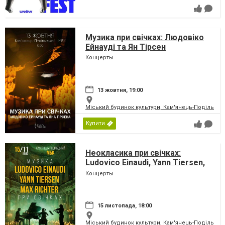
Музика при свічках: Людовіко
Ейнауді та Ян Тірсен
Концерты
13 жовтня, 19:00
Міський будинок культури, Кам'янець-Подільськ
Купити
Неокласика при свічках:
Ludovico Einaudi, Yann Tiersen,
Max Richter
Концерты
15 листопада, 18:00
Міський будинок культури, Кам'янець-Подільськ