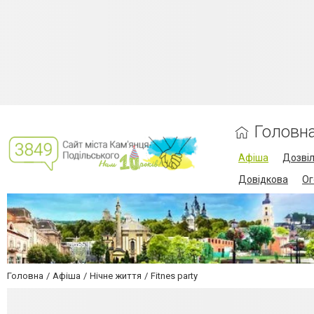
Головн
Афіша
Дозві
Довідкова
Ог
Головна
Афіша
Нічне життя
Fitnes party