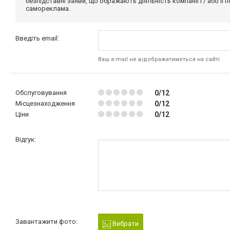
безпідставні заяви, що ображають діяльність компанії і / або її
самореклама.
Введіть email:
Ваш e-mail не відображатиметься на сайті
Обслуговування
0/12
Місцезнаходження
0/12
Ціни
0/12
Відгук:
Завантажити фото:
Вибрати