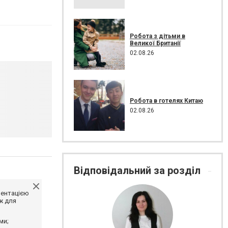
Робота з дітьми в
Великої Британії
02.08.26
Робота в готелях Китаю
02.08.26
Відповідальний за розділ
ментацією
ж для
ми;