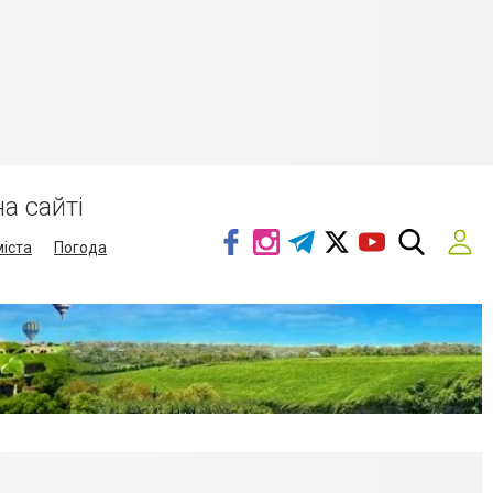
а сайті
міста
Погода