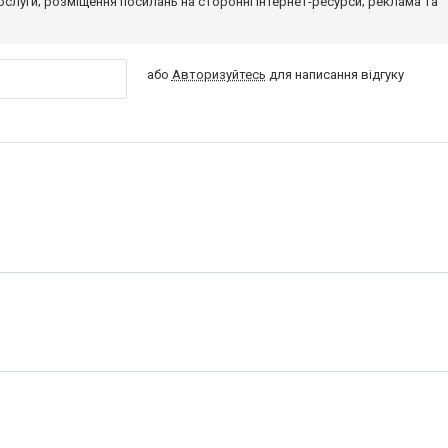
 послуги; розміщення посилань на сторонні інтернет-ресурси; реклама та
або
Авторизуйтесь
для написання відгуку