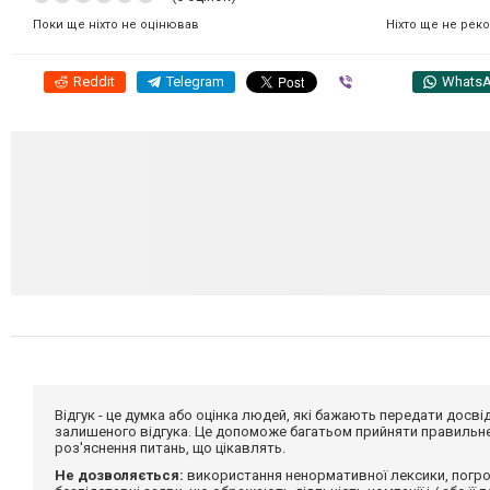
Ніхто ще не рек
Поки ще ніхто не оцінював
Reddit
Telegram
Viber
Whats
Відгук - це думка або оцінка людей, які бажають передати дос
залишеного відгука. Це допоможе багатьом прийняти правильне 
роз'яснення питань, що цікавлять.
Не дозволяється:
використання ненормативної лексики, погро