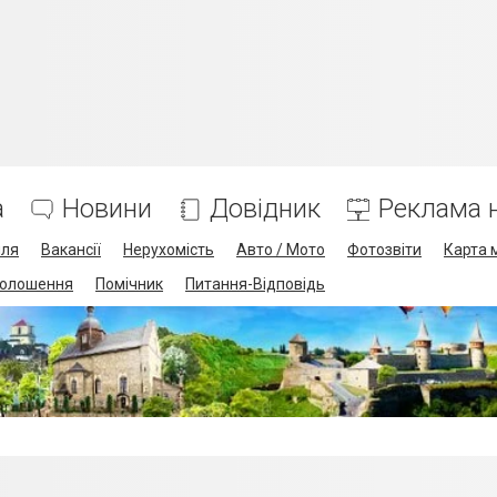
а
Новини
Довідник
Реклама н
лля
Вакансії
Нерухомість
Авто / Мото
Фотозвіти
Карта 
олошення
Помічник
Питання-Відповідь