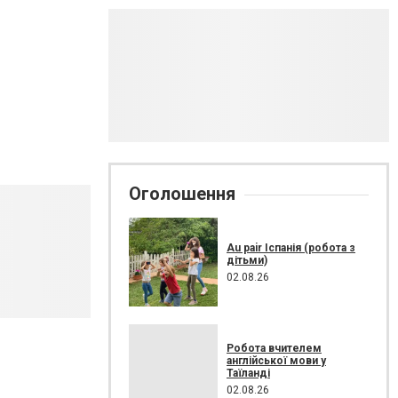
Оголошення
Au pair Іспанія (робота з
дітьми)
02.08.26
Робота вчителем
англійської мови у
Таїланді
02.08.26