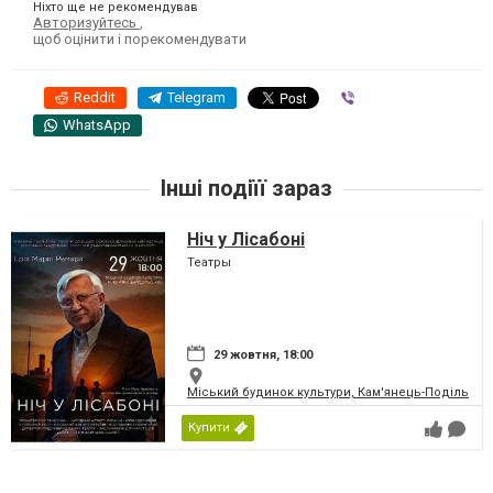
Ніхто ще не рекомендував
Авторизуйтесь
,
щоб оцінити і порекомендувати
Reddit
Telegram
Viber
WhatsApp
Інші подіїї зараз
Ніч у Лісабоні
Театры
29 жовтня, 18:00
Міський будинок культури, Кам'янець-Подільськ
Купити