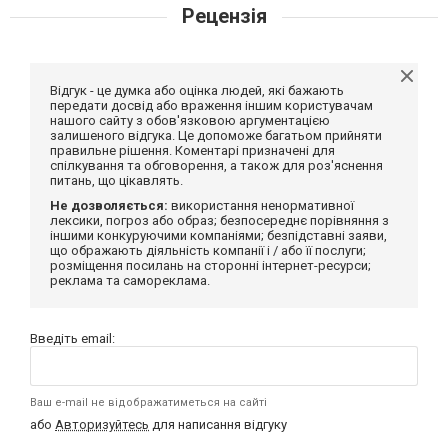
Рецензія
Відгук - це думка або оцінка людей, які бажають
передати досвід або враження іншим користувачам
нашого сайту з обов'язковою аргументацією
залишеного відгука. Це допоможе багатьом прийняти
правильне рішення. Коментарі призначені для
спілкування та обговорення, а також для роз'яснення
питань, що цікавлять.
Не дозволяється:
використання ненормативної
лексики, погроз або образ; безпосереднє порівняння з
іншими конкуруючими компаніями; безпідставні заяви,
що ображають діяльність компанії і / або її послуги;
розміщення посилань на сторонні інтернет-ресурси;
реклама та самореклама.
Введіть email:
Ваш e-mail не відображатиметься на сайті
або
Авторизуйтесь
для написання відгуку