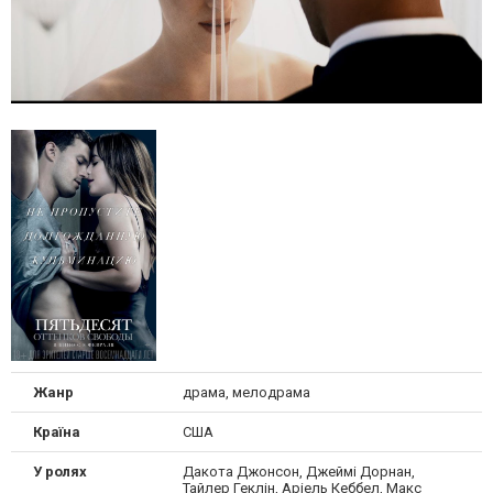
Жанр
драма, мелодрама
Країна
США
У ролях
Дакота Джонсон, Джеймі Дорнан,
Тайлер Геклін, Аріель Кеббел, Макс