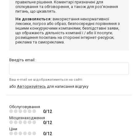
правильне рішення. Коментарі призначені для
спілкування та обговорення, а також для роз'яснення
питань, що цікавлять.
Не дозволяється:
використання ненормативної
лексики, погроз або образ; безпосереднє порівняння з
іншими конкуруючими компаніями; безпідставні заяви,
що ображають діяльність компанії і / або її послуги;
розміщення посилань на сторонні інтернет-ресурси;
реклама та самореклама.
Введіть email:
Ваш e-mail не відображатиметься на сайті
або
Авторизуйтесь
для написання відгуку
Обслуговування
0/12
Місцезнаходження
0/12
Ціни
0/12