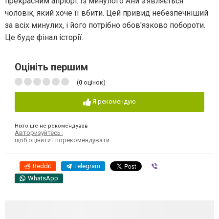
прекрасним апріорі. Із минулого Ани з'являється
чоловік, який хоче її вбити. Цей привид небезпечніший
за всіх минулих, і його потрібно обов'язково побороти.
Це буде фінал історії.
Оцініть першим
(
0
оцінок)
Я рекомендую
Ніхто ще не рекомендував
Авторизуйтесь
,
щоб оцінити і порекомендувати
Reddit
Telegram
Viber
WhatsApp