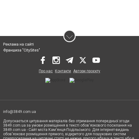
Реклама на сайті
Франшиза "CitySites"
Про нас
Контакти
Автори проєкту
info@3849.com.ua
Допускається цитування матеріалів без отримання попередньої згоди
3849.com.ua за умови розміщення в тексті обов'язкового посилання на
3849.com.ua - Сайт міста Кам'янця-Подільського. Для інтернет-видань
обов'язкове розміщення прямого, відкритого для пошукових систем
гіперпосилання на цитовані статті не нижче другого абзацу в тексті або в