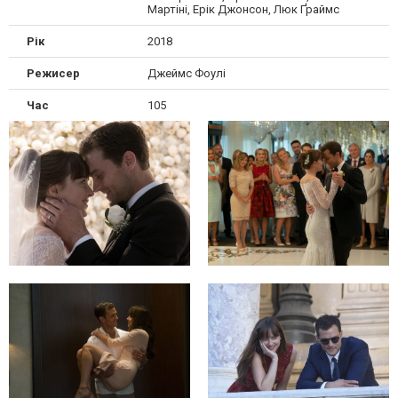
Мартіні, Ерік Джонсон, Люк Ґраймс
Рік
2018
Режисер
Джеймс Фоулі
Час
105