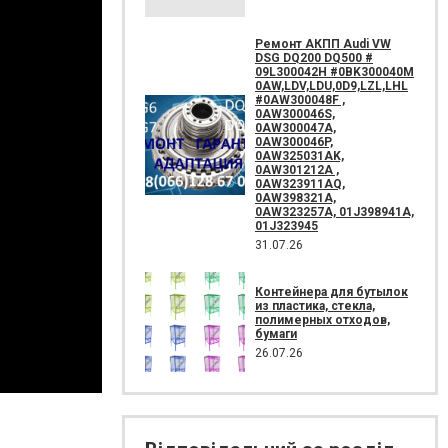
Ремонт АКПП Audi VW
DSG DQ200 DQ500 #
09L300042H #0BK300040M
0AW,LDV,LDU,0D9,LZL,LHL
#0AW300048F ,
0AW300046S,
0AW300047A,
0AW300046P,
0AW325031AK,
0AW301212A ,
0AW323911AQ,
0AW398321A,
0AW323257A, 01J398941A,
01J323945
31.07.26
Контейнера для бутылок
из пластика, стекла,
полимерных отходов,
бумаги
26.07.26