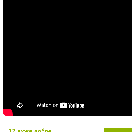
12
дуже добре