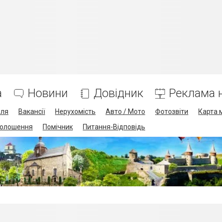
а
Новини
Довідник
Реклама н
лля
Вакансії
Нерухомість
Авто / Мото
Фотозвіти
Карта 
олошення
Помічник
Питання-Відповідь