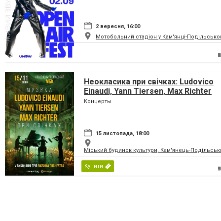
2 вересня, 16:00
Мотобольний стадіон у Кам'янці-Подільсько
Неокласика при свічках: Ludovico
Einaudi, Yann Tiersen, Max Richter
Концерты
15 листопада, 18:00
Міський будинок культури, Кам'янець-Подільськ
Купити