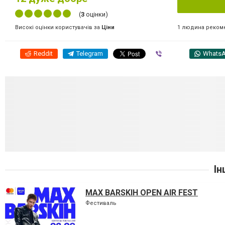
(
3
оцінки)
1 людина реком
Високі оцінки користувачів за
Ціни
Reddit
Telegram
Viber
Whats
Ін
MAX BARSKIH OPEN AIR FEST
Фестиваль