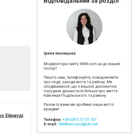
Відповідальний за розділ
Ірина Ільницька
Модератори сайту 3849.com.ua до ваших
послуг!
Пишіть нам, телефонуйте, повідомляйте
про події, заходи міста та району. Ми
сподіваємося, що з вашою допомогою
городяни дізнаються більше про життя
Кам'янця-Подільського та району.
Разом із вами ми зробимо наше місто
кращим!
ко Ейнауді
Телефон:
+38 (097) 37 07 167
E-mail:
3849kam-pod@ukr.net