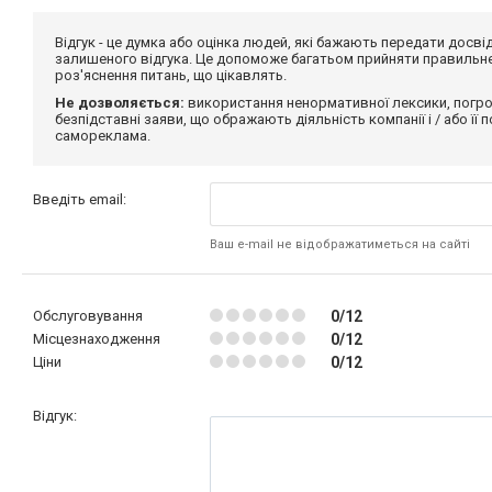
Відгук - це думка або оцінка людей, які бажають передати дос
залишеного відгука. Це допоможе багатьом прийняти правильне 
роз'яснення питань, що цікавлять.
Не дозволяється:
використання ненормативної лексики, погро
безпідставні заяви, що ображають діяльність компанії і / або її
самореклама.
Введіть email:
Ваш e-mail не відображатиметься на сайті
Обслуговування
0/12
Місцезнаходження
0/12
Ціни
0/12
Відгук: