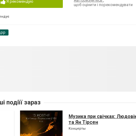
Авторизуйтесь
,
Я рекомендую
щоб оцінити і порекомендувати
ендує
App
ші подіїї зараз
Музика при свічках: Людові
та Ян Тірсен
Концерты