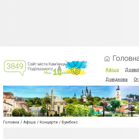
Головн
Афіша
Дозві
Довідкова
Ог
Головна
Афіша
Концерти
Бумбокс