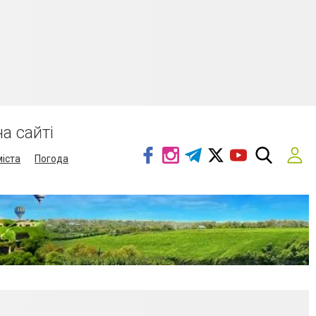
а сайті
міста
Погода