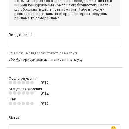
лексики, погроз або образ; безпосереднє порівняння з
іншими конкуруючими компаніями; безпідставні заяви,
що ображають діяльність компанії і / або її послуги;
розміщення посилань на сторонні інтернет-ресурси;
реклама та самореклама.
Введіть email:
Ваш e-mail не відображатиметься на сайті
або
Авторизуйтесь
для написання відгуку
Обслуговування
0/12
Місцезнаходження
0/12
Ціни
0/12
Відгук: