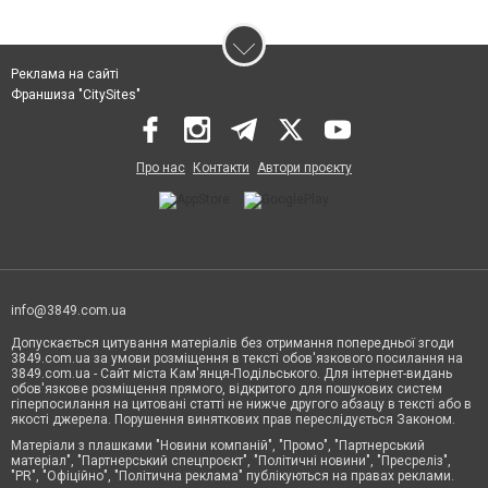
Реклама на сайті
Франшиза "CitySites"
Про нас
Контакти
Автори проєкту
info@3849.com.ua
Допускається цитування матеріалів без отримання попередньої згоди
3849.com.ua за умови розміщення в тексті обов'язкового посилання на
3849.com.ua - Сайт міста Кам'янця-Подільського. Для інтернет-видань
обов'язкове розміщення прямого, відкритого для пошукових систем
гіперпосилання на цитовані статті не нижче другого абзацу в тексті або в
якості джерела. Порушення виняткових прав переслідується Законом.
Матеріали з плашками "Новини компаній", "Промо", "Партнерський
матеріал", "Партнерський спецпроєкт", "Політичні новини", "Пресреліз",
"PR", "Офіційно", "Політична реклама" публікуються на правах реклами.