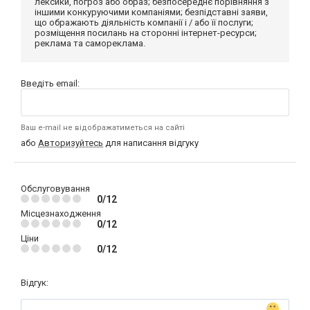
лексики, погроз або образ; безпосереднє порівняння з
іншими конкуруючими компаніями; безпідставні заяви,
що ображають діяльність компанії і / або її послуги;
розміщення посилань на сторонні інтернет-ресурси;
реклама та самореклама.
Введіть email:
Ваш e-mail не відображатиметься на сайті
або
Авторизуйтесь
для написання відгуку
Обслуговування
0/12
Місцезнаходження
0/12
Ціни
0/12
Відгук: