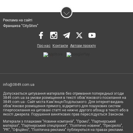
Реклама на сайті
Франшиза "CitySites"
Про нас
Контакти
Автори проєкту
info@3849.com.ua
Допускається цитування матеріалів без отримання попередньої згоди
3849.com.ua за умови розміщення в тексті обов'язкового посилання на
3849.com.ua - Сайт міста Кам'янця-Подільського. Для інтернет-видань
обов'язкове розміщення прямого, відкритого для пошукових систем
гіперпосилання на цитовані статті не нижче другого абзацу в тексті або в
якості джерела. Порушення виняткових прав переслідується Законом.
Матеріали з плашками "Новини компаній", "Промо", "Партнерський
матеріал", "Партнерський спецпроєкт", "Політичні новини", "Пресреліз",
"PR", "Офіційно", "Політична реклама" публікуються на правах реклами.