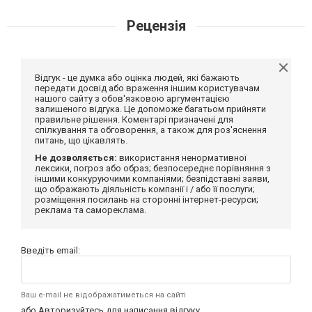
Рецензія
Відгук - це думка або оцінка людей, які бажають
передати досвід або враження іншим користувачам
нашого сайту з обов'язковою аргументацією
залишеного відгука. Це допоможе багатьом прийняти
правильне рішення. Коментарі призначені для
спілкування та обговорення, а також для роз'яснення
питань, що цікавлять.
Не дозволяється:
використання ненормативної
лексики, погроз або образ; безпосереднє порівняння з
іншими конкуруючими компаніями; безпідставні заяви,
що ображають діяльність компанії і / або її послуги;
розміщення посилань на сторонні інтернет-ресурси;
реклама та самореклама.
Введіть email:
Ваш e-mail не відображатиметься на сайті
або
Авторизуйтесь
для написання відгуку